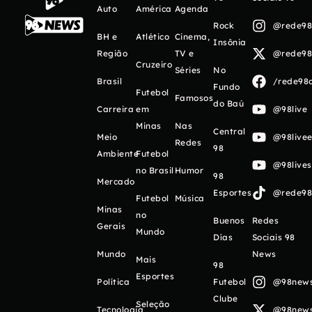
Auto
América
Agenda
Rock
@rede98o
BH e
Atlético
Cinema,
Insônia
Região
TV e
@rede98o
Cruzeiro
Séries
No
Brasil
/rede98o
Fundo
Futebol
Famosos
do Baú
Carreira
em
@98live
Minas
Nas
Central
Meio
@98livee
Redes
98
Ambiente
Futebol
@98live
no Brasil
Humor
98
Mercado
Esportes
@rede98o
Futebol
Música
Minas
no
Buenos
Redes
Gerais
Mundo
Días
Sociais 98
Mundo
News
Mais
98
Esportes
Política
Futebol
@98newso
Clube
Seleção
Tecnologia
@98newso