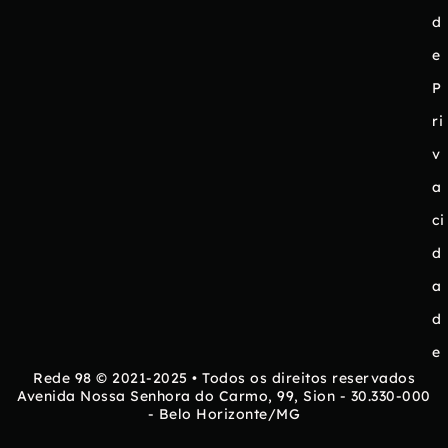
d
e
P
ri
v
a
ci
d
a
d
e
Rede 98 © 2021-2025 • Todos os direitos reservados
Avenida Nossa Senhora do Carmo, 99, Sion - 30.330-000
- Belo Horizonte/MG