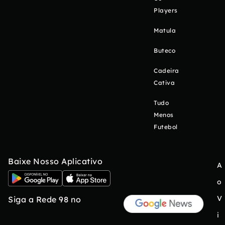
Players
Matula
Buteco
Cadeira
Cativa
Tudo
Menos
Futebol
Baixe Nosso Aplicativo
A
o
V
Siga a Rede 98 no
i