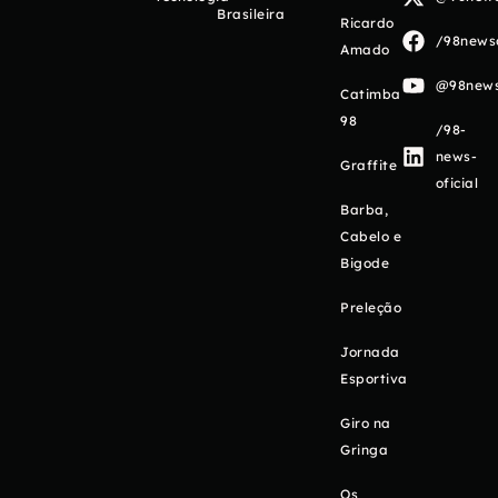
Brasileira
Ricardo
/98newso
Amado
@98newso
Catimba
98
/98-
news-
Graffite
oficial
Barba,
Cabelo e
Bigode
Preleção
Jornada
Esportiva
Giro na
Gringa
Os