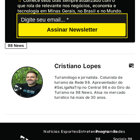
→
Comece seus dias sempre atualizado com o
que rola de relevante nos negócios, economia e
tecnologia em Minas Gerais, no Brasil e no Mundo.
Assinar Newsletter
98 News
Cristiano Lopes
Turismólogo e jornalista. Colunista de
turismo da Rede 98. Apresentador do
#SeLigaNaTrip no Central 98 e do Giro do
Turismo na 98 News. Atua no mercado
turístico há mais de 30 anos.
Notícias
Esportes
Entretenimento
Programas
Redes
98
Sociais 98