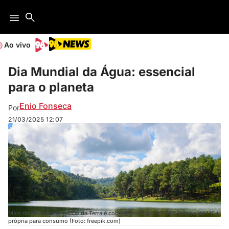
Ao vivo
Dia Mundial da Água: essencial
para o planeta
Enio Fonseca
Por
21/03/2025
12:07
Mais de 70% da superfície da Terra é coberta por água; porém, menos de 1% é
própria para consumo (Foto: freepik.com)