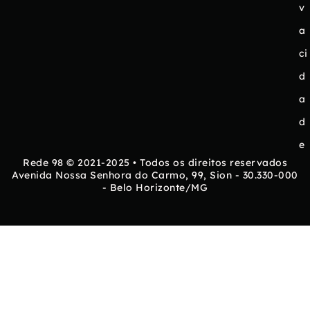
v
a
ci
d
a
d
e
Rede 98 © 2021-2025 • Todos os direitos reservados
Avenida Nossa Senhora do Carmo, 99, Sion - 30.330-000
- Belo Horizonte/MG