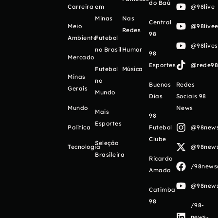
do Baú
Carreira
em
@98live
Minas
Nas
Central
Meio
@98livee
Redes
98
Ambiente
Futebol
@98live
no Brasil
Humor
98
Mercado
Esportes
@rede98o
Futebol
Música
Minas
no
Buenos
Redes
Gerais
Mundo
Días
Sociais 98
Mundo
News
Mais
98
Esportes
Política
Futebol
@98newso
Clube
Seleção
Tecnologia
@98newso
Brasileira
Ricardo
/98newso
Amado
@98newso
Catimba
98
/98-
news-