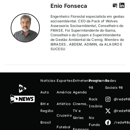
Enio Fonseca
Engenheiro Florestal especialista em gestao
socioambiental. CEO da Pack of Wolves
Assessoria Socioambiental, Conselheiro do
FMASE. Foi Superintendente do Ibama,
Conselheiro do Copam e Superintendente
de Gestão Ambiental da Cemig. Membro do
IBRADES , ABDEM, ADIMIN, da ALAGRO E
SUCESU
Notícias
Esportes
Entretenimento
Programas
Redes
98
Sociais 98
Auto
América
Agenda
Rock
@rede98o
BH e
Atlético
Cinema,
Insônia
Região
TV e
@rede98o
Cruzeiro
Séries
No
Brasil
/rede98o
Fundo
Futebol
Famosos