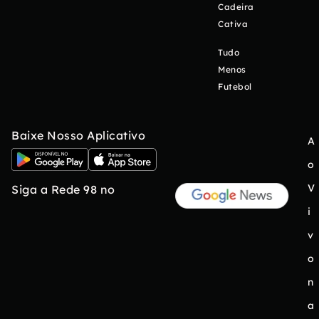
Cadeira
Cativa
Tudo
Menos
Futebol
Baixe Nosso Aplicativo
A
o
V
Siga a Rede 98 no
i
v
o
n
a