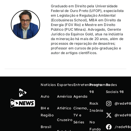
Graduado em Direito pela Universidade
Federal de Ouro Preto (UFOP), especialista
em Legislação e Regulação Ambiental
(Ecobusiness School), MBA em Direito da
Energia (FGV Rio) e Mestre em Direito
Público (PUC Minas). Advogado, Gerente
Jurídico da Equinox Gold, atua na indústria
da mineração há mais de 20 anos, além de
processos de reparação de desastres;
professor em cursos de pós-graduação e
autor de artigos científicos.
Notícias
Esportes
Entretenimento
Programas
Redes
98
Sociais 98
Auto
América
Agenda
Rock
@rede98o
BH e
Atlético
Cinema,
Insônia
Região
TV e
@rede98o
Cruzeiro
Séries
No
Brasil
/rede98o
Fundo