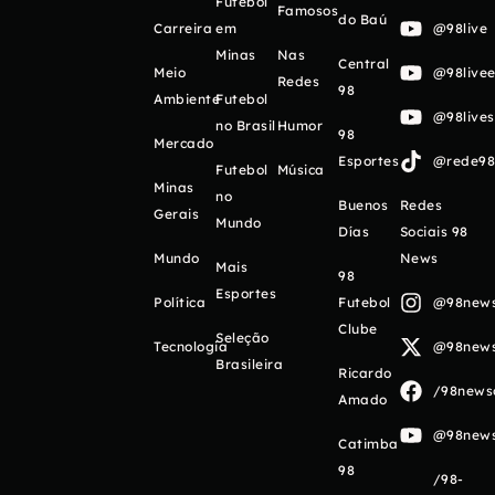
Futebol
Famosos
do Baú
Carreira
em
@98live
Minas
Nas
Central
Meio
@98livee
Redes
98
Ambiente
Futebol
@98live
no Brasil
Humor
98
Mercado
Esportes
@rede98o
Futebol
Música
Minas
no
Buenos
Redes
Gerais
Mundo
Días
Sociais 98
Mundo
News
Mais
98
Esportes
Política
Futebol
@98newso
Clube
Seleção
Tecnologia
@98newso
Brasileira
Ricardo
/98newso
Amado
@98newso
Catimba
98
/98-