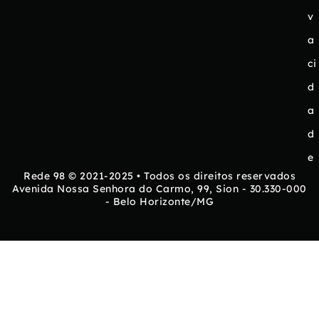
v
a
ci
d
a
d
e
Rede 98 © 2021-2025 • Todos os direitos reservados
Avenida Nossa Senhora do Carmo, 99, Sion - 30.330-000
- Belo Horizonte/MG