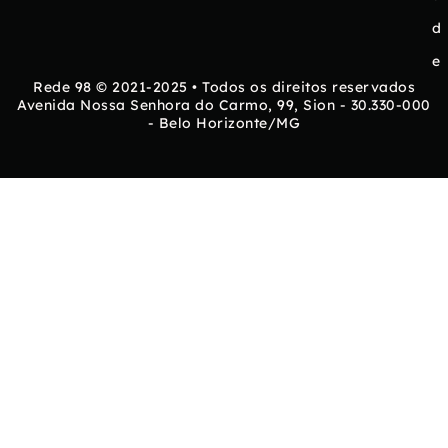
d
e
Rede 98 © 2021-2025 • Todos os direitos reservados
Avenida Nossa Senhora do Carmo, 99, Sion - 30.330-000
- Belo Horizonte/MG