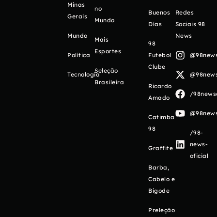
Minas
no
Buenos
Redes
Gerais
Mundo
Días
Sociais 98
Mundo
News
Mais
98
Esportes
Política
Futebol
@98newso
Clube
Seleção
Tecnologia
@98newso
Brasileira
Ricardo
/98newso
Amado
@98newso
Catimba
98
/98-
news-
Graffite
oficial
Barba,
Cabelo e
Bigode
Preleção