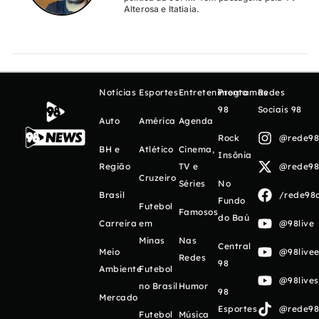
Alterosa e Itatiaia.
Notícias
Esportes
Entretenimento
Programas
Redes
98
Sociais 98
Auto
América
Agenda
Rock
@rede98o
BH e
Atlético
Cinema,
Insônia
Região
TV e
@rede98o
Cruzeiro
Séries
No
Brasil
/rede98o
Fundo
Futebol
Famosos
do Baú
Carreira
em
@98live
Minas
Nas
Central
Meio
@98livee
Redes
98
Ambiente
Futebol
@98live
no Brasil
Humor
98
Mercado
Esportes
@rede98o
Futebol
Música