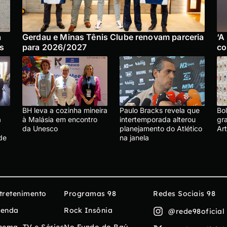
á
Gerdau e Minas Tênis Clube renovam parceria
‘A
os
para 2026/2027
co
BH leva a cozinha mineira
Paulo Bracks revela que
Bo
a
à Malásia em encontro
intertemporada alterou
gra
da Unesco
planejamento do Atlético
Ar
de
na janela
tretenimento
Programas 98
Redes Sociais 98
enda
Rock Insônia
@rede98oficial