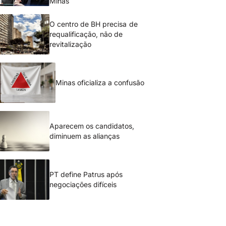
Minas
O centro de BH precisa de
requalificação, não de
revitalização
Minas oficializa a confusão
Aparecem os candidatos,
diminuem as alianças
PT define Patrus após
negociações difíceis