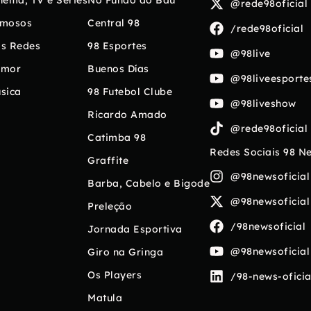
nema, TV e Séries
No Fundo do Baú
@rede98oficial
mosos
Central 98
/rede98oficial
s Redes
98 Esportes
@98live
umor
Buenos Días
@98liveesporte
sica
98 Futebol Clube
@98liveshow
Ricardo Amado
@rede98oficial
Catimba 98
Redes Sociais 98 N
Graffite
@98newsoficial
Barba, Cabelo e Bigode
@98newsoficial
Preleção
/98newsoficial
Jornada Esportiva
@98newsoficial
Giro na Gringa
Os Players
/98-news-oficia
Matula