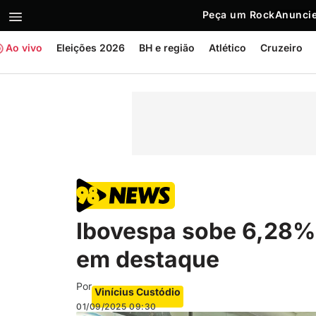
Peça um Rock
Anuncie
Ao vivo
Eleições 2026
BH e região
Atlético
Cruzeiro
Ibovespa sobe 6,28%
em destaque
Por
Vinícius Custódio
01/09/2025
09:30