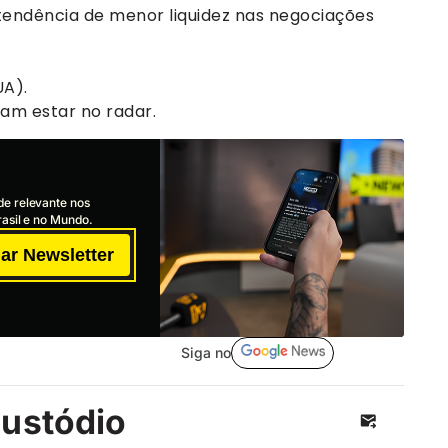
 tendência de menor liquidez nas negociações
UA).
sam estar no radar.
de relevante nos
asil e no Mundo.
ar Newsletter
Siga no
Custódio