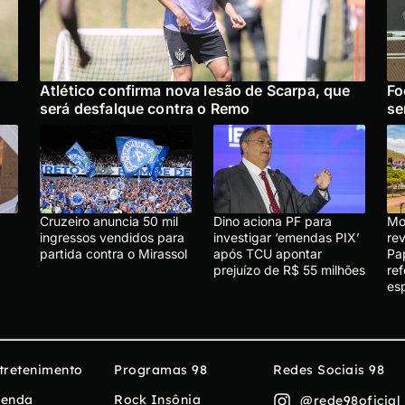
Atlético confirma nova lesão de Scarpa, que
Fo
será desfalque contra o Remo
se
Cruzeiro anuncia 50 mil
Dino aciona PF para
Mo
ingressos vendidos para
investigar ‘emendas PIX’
re
partida contra o Mirassol
após TCU apontar
Pa
prejuízo de R$ 55 milhões
re
es
tretenimento
Programas 98
Redes Sociais 98
enda
Rock Insônia
@rede98oficial