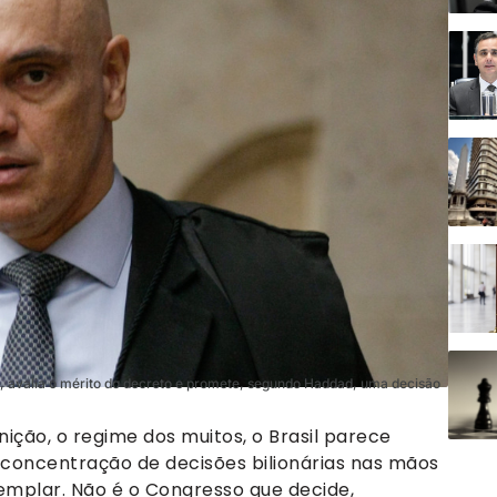
is, avalia o mérito do decreto e promete, segundo Haddad, uma decisão
nição, o regime dos muitos, o Brasil parece
A concentração de decisões bilionárias nas mãos
emplar. Não é o Congresso que decide,