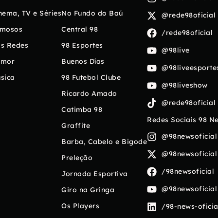
nema, TV e Séries
No Fundo do Baú
@rede98oficial
mosos
Central 98
/rede98oficial
s Redes
98 Esportes
@98live
umor
Buenos Días
@98liveesporte
sica
98 Futebol Clube
@98liveshow
Ricardo Amado
@rede98oficial
Catimba 98
Redes Sociais 98 N
Graffite
@98newsoficial
Barba, Cabelo e Bigode
@98newsoficial
Preleção
/98newsoficial
Jornada Esportiva
@98newsoficial
Giro na Gringa
Os Players
/98-news-oficia