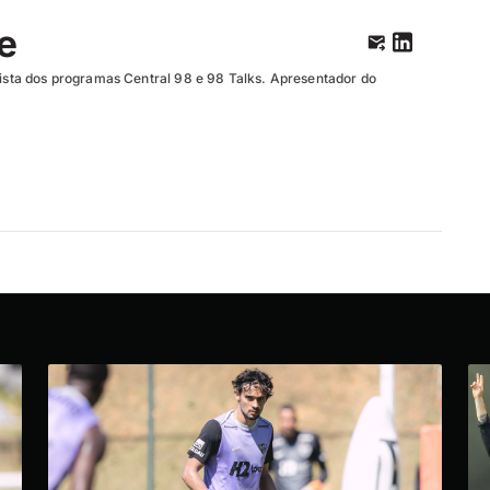
te
unista dos programas Central 98 e 98 Talks. Apresentador do