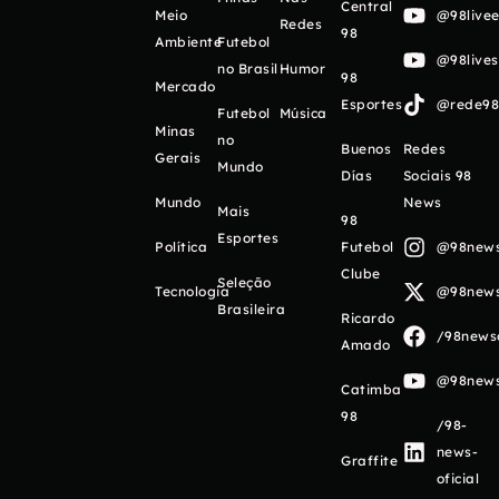
Central
Meio
@98livee
Redes
98
Ambiente
Futebol
@98live
no Brasil
Humor
98
Mercado
Esportes
@rede98o
Futebol
Música
Minas
no
Buenos
Redes
Gerais
Mundo
Días
Sociais 98
Mundo
News
Mais
98
Esportes
Política
Futebol
@98newso
Clube
Seleção
Tecnologia
@98newso
Brasileira
Ricardo
/98newso
Amado
@98newso
Catimba
98
/98-
news-
Graffite
oficial