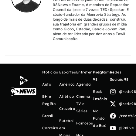
98News e Exame, é membro do Reputation
Council da Ipsos e 7 vezes TEDxSpeaker. É
sócio-fundador da Monrovia Strategy. Ao
longo de mais de duas décadas, construiu
sua trajetória em grandes grupos de mídia
como Globo, Estadão, Band e Jovem Pan,
além de ter liderado por dez anos a Tawil
Comunicação.
Notícias
Esportes
Entretenimento
Programas
Redes
98
Sociais 98
Auto
América
Agenda
Rock
@rede98o
BH e
Atlético
Cinema,
Insônia
Região
TV e
@rede98o
Cruzeiro
Séries
No
Brasil
/rede98o
Fundo
Futebol
Famosos
do Baú
Carreira
em
@98live
Minas
Nas