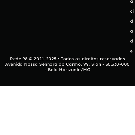
a
ci
d
a
d
e
Rede 98 © 2021-2025 • Todos os direitos reservados
Avenida Nossa Senhora do Carmo, 99, Sion - 30.330-000
- Belo Horizonte/MG