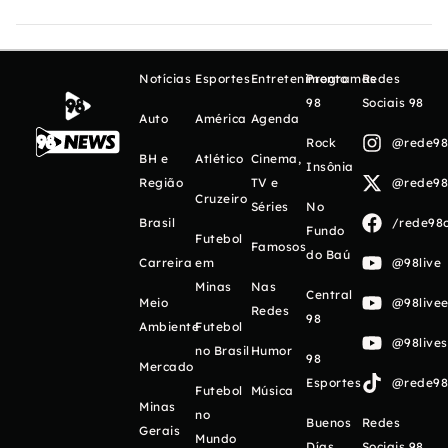
Notícias
Esportes
Entretenimento
Programas
Redes
98
Sociais 98
Auto
América
Agenda
Rock
@rede98o
BH e
Atlético
Cinema,
Insônia
Região
TV e
@rede98o
Cruzeiro
Séries
No
Brasil
/rede98o
Fundo
Futebol
Famosos
do Baú
Carreira
em
@98live
Minas
Nas
Central
Meio
@98livee
Redes
98
Ambiente
Futebol
@98live
no Brasil
Humor
98
Mercado
Esportes
@rede98o
Futebol
Música
Minas
no
Buenos
Redes
Gerais
Mundo
Días
Sociais 98