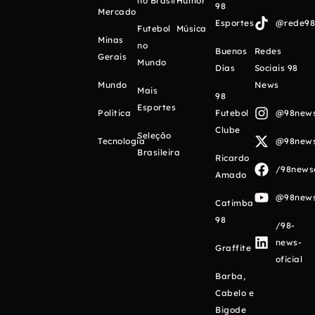
no Brasil
Humor
98
Mercado
Esportes
@rede98o
Futebol
Música
Minas
no
Buenos
Redes
Gerais
Mundo
Días
Sociais 98
Mundo
News
Mais
98
Esportes
Política
Futebol
@98newso
Clube
Seleção
Tecnologia
@98newso
Brasileira
Ricardo
/98newso
Amado
@98newso
Catimba
98
/98-
news-
Graffite
oficial
Barba,
Cabelo e
Bigode