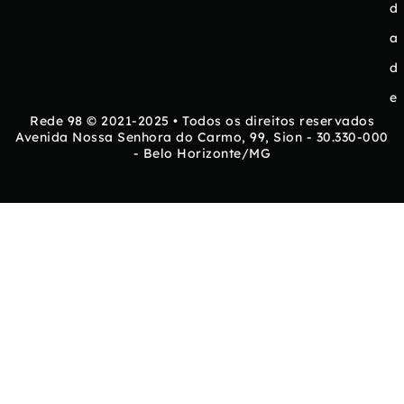
d
a
d
e
Rede 98 © 2021-2025 • Todos os direitos reservados
Avenida Nossa Senhora do Carmo, 99, Sion - 30.330-000
- Belo Horizonte/MG