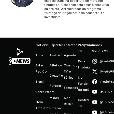
especializada na cobertura do mercado
financeiro. Responde pela edição executiva
do projeto. Apresentador do programa
"Almoço de Negócios" e do podcast "Olá,
Investidor".
Notícias
Esportes
Entretenimento
Programas
Redes
98
Sociais 98
Auto
América
Agenda
Rock
@rede98o
BH e
Atlético
Cinema,
Insônia
Região
TV e
@rede98o
Cruzeiro
Séries
No
Brasil
/rede98o
Fundo
Futebol
Famosos
do Baú
Carreira
em
@98live
Minas
Nas
Central
Meio
@98livee
Redes
98
Ambiente
Futebol
@98live