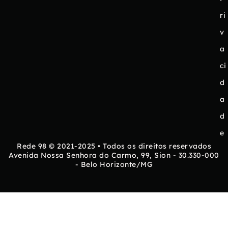
ri
v
a
ci
d
a
d
e
Rede 98 © 2021-2025 • Todos os direitos reservados
Avenida Nossa Senhora do Carmo, 99, Sion - 30.330-000
- Belo Horizonte/MG