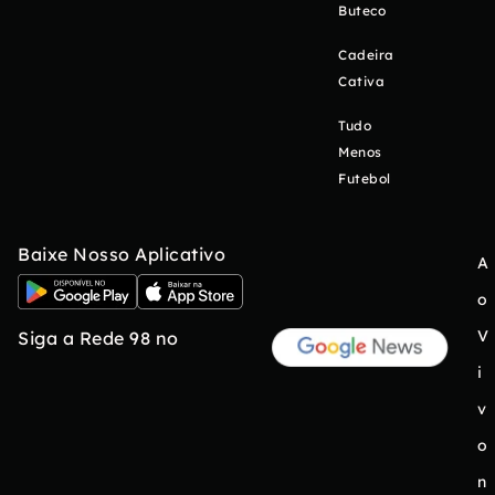
Buteco
Cadeira
Cativa
Tudo
Menos
Futebol
Baixe Nosso Aplicativo
A
o
V
Siga a Rede 98 no
i
v
o
n