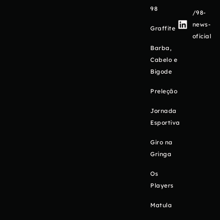
98
/98-
news-
Graffite
oficial
Barba,
Cabelo e
Bigode
Preleção
Jornada
Esportiva
Giro na
Gringa
Os
Players
Matula