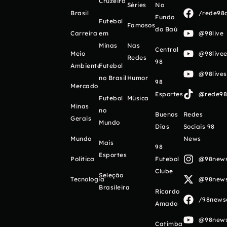
Cruzeiro
Séries
No
Brasil
/rede98o
Fundo
Futebol
Famosos
do Baú
Carreira
em
@98live
Minas
Nas
Central
Meio
@98livee
Redes
98
Ambiente
Futebol
@98live
no Brasil
Humor
98
Mercado
Esportes
@rede98o
Futebol
Música
Minas
no
Buenos
Redes
Gerais
Mundo
Días
Sociais 98
Mundo
News
Mais
98
Esportes
Política
Futebol
@98newso
Clube
Seleção
Tecnologia
@98newso
Brasileira
Ricardo
/98newso
Amado
@98newso
Catimba