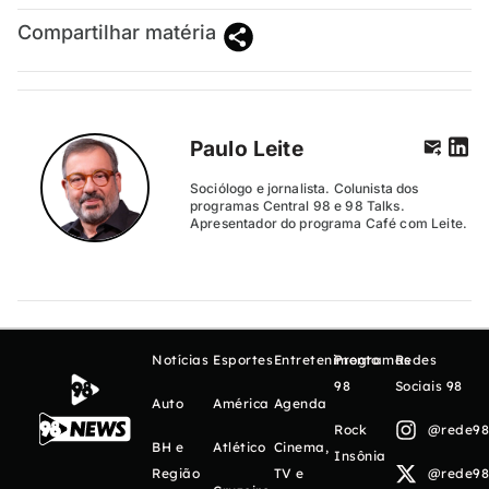
Compartilhar matéria
Paulo Leite
Sociólogo e jornalista. Colunista dos
programas Central 98 e 98 Talks.
Apresentador do programa Café com Leite.
Notícias
Esportes
Entretenimento
Programas
Redes
98
Sociais 98
Auto
América
Agenda
Rock
@rede98o
BH e
Atlético
Cinema,
Insônia
Região
TV e
@rede98o