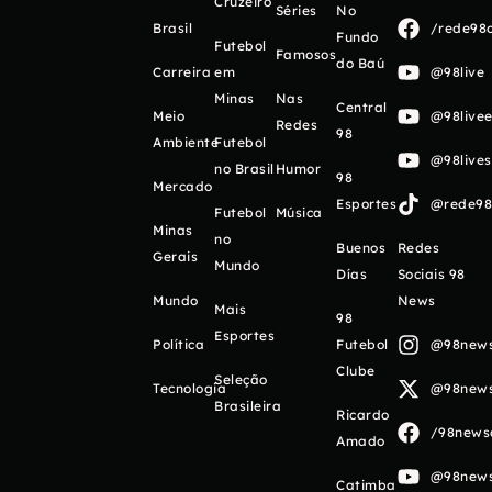
Cruzeiro
Séries
No
Brasil
/rede98o
Fundo
Futebol
Famosos
do Baú
Carreira
em
@98live
Minas
Nas
Central
Meio
@98livee
Redes
98
Ambiente
Futebol
@98live
no Brasil
Humor
98
Mercado
Esportes
@rede98o
Futebol
Música
Minas
no
Buenos
Redes
Gerais
Mundo
Días
Sociais 98
Mundo
News
Mais
98
Esportes
Política
Futebol
@98newso
Clube
Seleção
Tecnologia
@98newso
Brasileira
Ricardo
/98newso
Amado
@98newso
Catimba