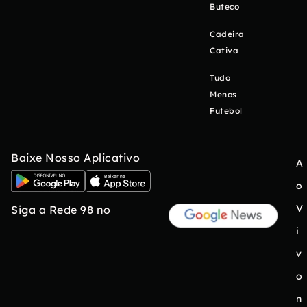
Buteco
Cadeira
Cativa
Tudo
Menos
Futebol
Baixe Nosso Aplicativo
A
o
V
Siga a Rede 98 no
i
v
o
n