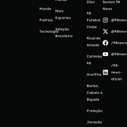
Días
Sociais 98
Mundo
News
Mais
98
Esportes
Política
Futebol
@98newso
Clube
Seleção
Tecnologia
@98newso
Brasileira
Ricardo
/98newso
Amado
@98newso
Catimba
98
/98-
news-
Graffite
oficial
Barba,
Cabelo e
Bigode
Preleção
Jornada