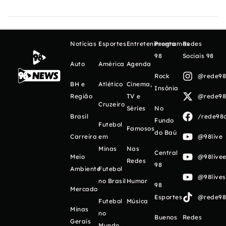
Notícias
Esportes
Entretenimento
Programas
Redes
98
Sociais 98
Auto
América
Agenda
Rock
@rede98o
BH e
Atlético
Cinema,
Insônia
Região
TV e
@rede98o
Cruzeiro
Séries
No
Brasil
/rede98o
Fundo
Futebol
Famosos
do Baú
Carreira
em
@98live
Minas
Nas
Central
Meio
@98livee
Redes
98
Ambiente
Futebol
@98live
no Brasil
Humor
98
Mercado
Esportes
@rede98o
Futebol
Música
Minas
no
Buenos
Redes
Gerais
Mundo