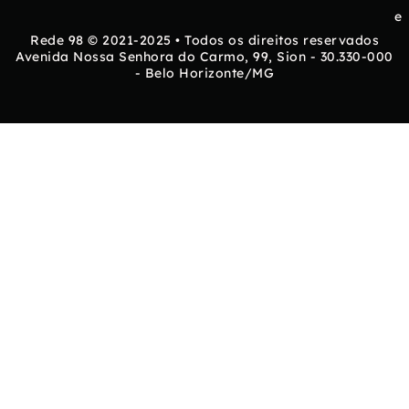
e
Rede 98 © 2021-2025 • Todos os direitos reservados
Avenida Nossa Senhora do Carmo, 99, Sion - 30.330-000
- Belo Horizonte/MG