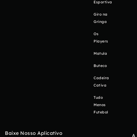
Esportiva
Giro na
Gringa
Os
Players
Matula
Buteco
Cadeira
Cativa
Tudo
Menos
Futebol
Baixe Nosso Aplicativo
A