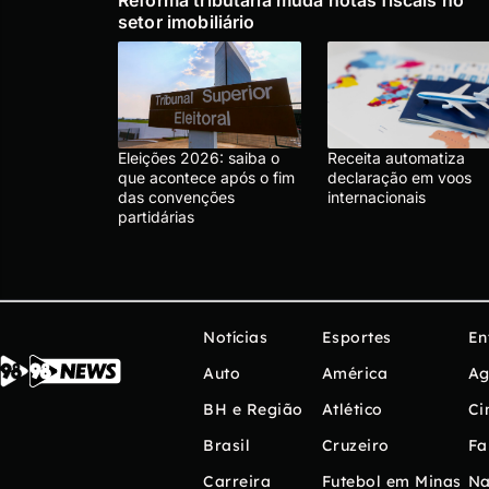
Reforma tributária muda notas fiscais no
setor imobiliário
Eleições 2026: saiba o
Receita automatiza
que acontece após o fim
declaração em voos
das convenções
internacionais
partidárias
Notícias
Esportes
En
Auto
América
Ag
BH e Região
Atlético
Ci
Brasil
Cruzeiro
Fa
Carreira
Futebol em Minas
Na