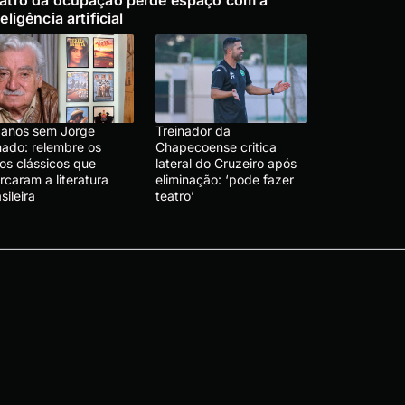
atro da ocupação perde espaço com a
teligência artificial
 anos sem Jorge
Treinador da
ado: relembre os
Chapecoense critica
ros clássicos que
lateral do Cruzeiro após
caram a literatura
eliminação: ‘pode fazer
sileira
teatro’