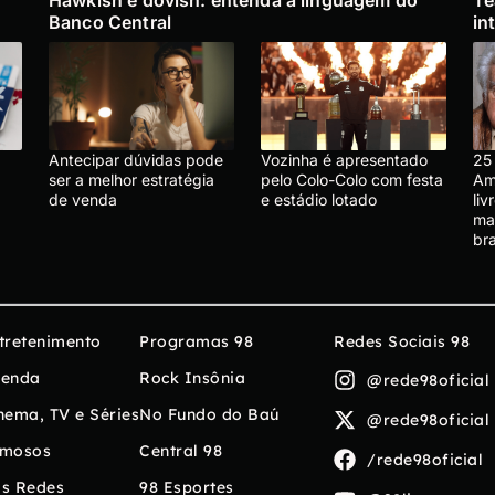
Hawkish e dovish: entenda a linguagem do
Te
Banco Central
in
Antecipar dúvidas pode
Vozinha é apresentado
25
ser a melhor estratégia
pelo Colo-Colo com festa
Am
de venda
e estádio lotado
liv
mar
bra
tretenimento
Programas 98
Redes Sociais 98
enda
Rock Insônia
@rede98oficial
nema, TV e Séries
No Fundo do Baú
@rede98oficial
mosos
Central 98
/rede98oficial
s Redes
98 Esportes