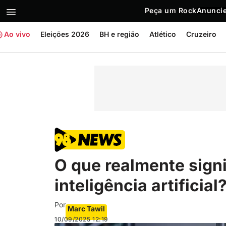
Peça um Rock
Anuncie
Ao vivo
Eleições 2026
BH e região
Atlético
Cruzeiro
O que realmente signi
inteligência artificial
Por
Marc Tawil
10/09/2025
12:19