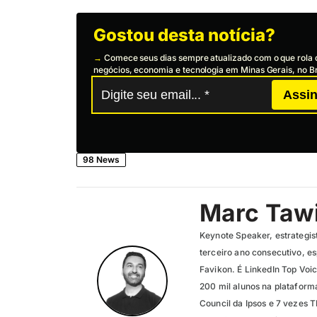
Gostou desta notícia?
→
Comece seus dias sempre atualizado com o que rola 
negócios, economia e tecnologia em Minas Gerais, no Br
Assin
98 News
Marc Tawi
Keynote Speaker, estrategis
terceiro ano consecutivo, e
Favikon. É LinkedIn Top Voic
200 mil alunos na platafor
Council da Ipsos e 7 vezes 