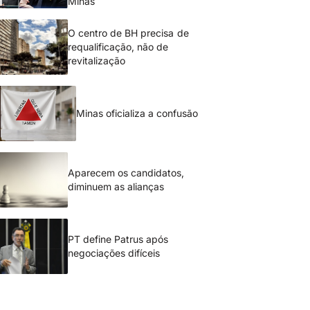
Minas
O centro de BH precisa de
requalificação, não de
revitalização
Minas oficializa a confusão
Aparecem os candidatos,
diminuem as alianças
PT define Patrus após
negociações difíceis