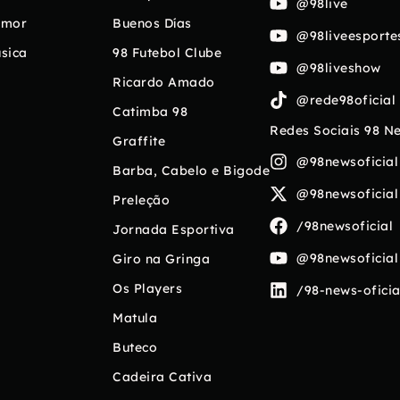
@98live
umor
Buenos Días
@98liveesporte
sica
98 Futebol Clube
@98liveshow
Ricardo Amado
@rede98oficial
Catimba 98
Redes Sociais 98 N
Graffite
@98newsoficial
Barba, Cabelo e Bigode
@98newsoficial
Preleção
/98newsoficial
Jornada Esportiva
@98newsoficial
Giro na Gringa
Os Players
/98-news-oficia
Matula
Buteco
Cadeira Cativa