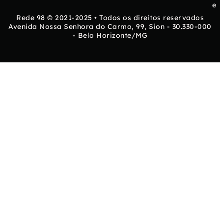
e
Rede 98 © 2021-2025 • Todos os direitos reservados
Avenida Nossa Senhora do Carmo, 99, Sion - 30.330-000
- Belo Horizonte/MG