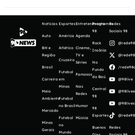
Notícias
Esportes
Entretenimento
Programas
Redes
98
Sociais 98
Auto
América
Agenda
Rock
@rede98o
BH e
Atlético
Cinema,
Insônia
Região
TV e
@rede98o
Cruzeiro
Séries
No
Brasil
/rede98o
Fundo
Futebol
Famosos
do Baú
Carreira
em
@98live
Minas
Nas
Central
Meio
@98livee
Redes
98
Ambiente
Futebol
@98live
no Brasil
Humor
98
Mercado
Esportes
@rede98o
Futebol
Música
Minas
no
Buenos
Redes
Gerais
Mundo
Días
Sociais 98