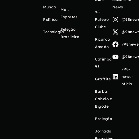
Mundo
News
Mais
98
Esportes
Política
Futebol
@98newso
Clube
Seleção
Tecnologia
@98newso
Brasileira
Ricardo
/98newso
Amado
@98newso
Catimba
98
/98-
news-
Graffite
oficial
Barba,
Cabelo e
Bigode
Preleção
Jornada
Esportiva