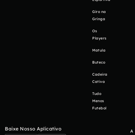
Giro na
Gringa
Os
Players
Matula
Buteco
Cadeira
Cativa
Tudo
Menos
Futebol
Baixe Nosso Aplicativo
A