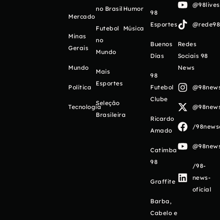
@98live
no Brasil
Humor
98
Mercado
Esportes
@rede98o
Futebol
Música
Minas
no
Buenos
Redes
Gerais
Mundo
Días
Sociais 98
Mundo
News
Mais
98
Esportes
Política
Futebol
@98newso
Clube
Seleção
Tecnologia
@98newso
Brasileira
Ricardo
/98newso
Amado
@98newso
Catimba
98
/98-
news-
Graffite
oficial
Barba,
Cabelo e