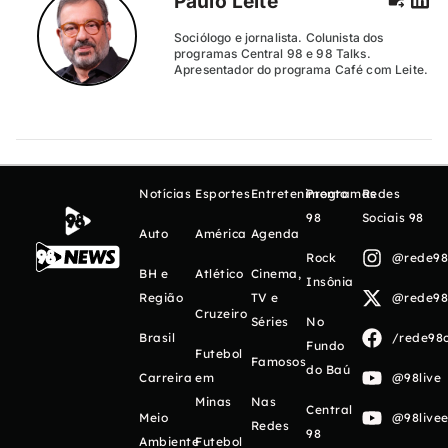
Paulo Leite
Sociólogo e jornalista. Colunista dos
programas Central 98 e 98 Talks.
Apresentador do programa Café com Leite.
Notícias
Esportes
Entretenimento
Programas
Redes
98
Sociais 98
Auto
América
Agenda
Rock
@rede98o
BH e
Atlético
Cinema,
Insônia
Região
TV e
@rede98o
Cruzeiro
Séries
No
Brasil
/rede98o
Fundo
Futebol
Famosos
do Baú
Carreira
em
@98live
Minas
Nas
Central
Meio
@98livee
Redes
98
Ambiente
Futebol