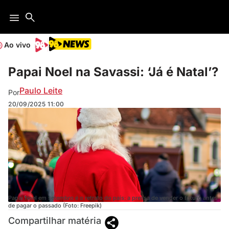
Ao vivo
Papai Noel na Savassi: ‘Já é Natal’?
Paulo Leite
Por
20/09/2025
11:00
Papai Noel em setembro é o retrato do país: a pressa de vender o futuro antes
de pagar o passado (Foto: Freepik)
Compartilhar matéria