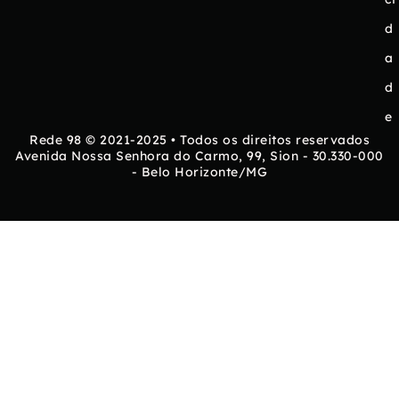
d
a
d
e
Rede 98 © 2021-2025 • Todos os direitos reservados
Avenida Nossa Senhora do Carmo, 99, Sion - 30.330-000
- Belo Horizonte/MG