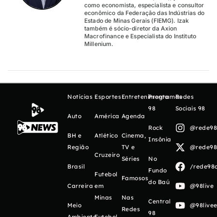
como economista, especialista e consultor
econômico da Federação das Indústrias do
Estado de Minas Gerais (FIEMG). Izak
também é sócio-diretor da Axion
Macrofinance e Especialista do Instituto
Millenium.
Notícias
Esportes
Entretenimento
Programas
Redes
98
Sociais 98
Auto
América
Agenda
Rock
@rede98o
BH e
Atlético
Cinema,
Insônia
Região
TV e
@rede98o
Cruzeiro
Séries
No
Brasil
/rede98o
Fundo
Futebol
Famosos
do Baú
Carreira
em
@98live
Minas
Nas
Central
Meio
@98livee
Redes
98
Ambiente
Futebol