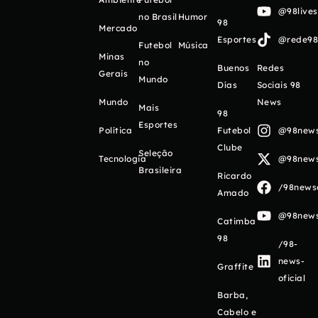
@98live
no Brasil
Humor
98
Mercado
Esportes
@rede98o
Futebol
Música
Minas
no
Buenos
Redes
Gerais
Mundo
Días
Sociais 98
Mundo
News
Mais
98
Esportes
Política
Futebol
@98newso
Clube
Seleção
Tecnologia
@98newso
Brasileira
Ricardo
/98newso
Amado
@98newso
Catimba
98
/98-
news-
Graffite
oficial
Barba,
Cabelo e