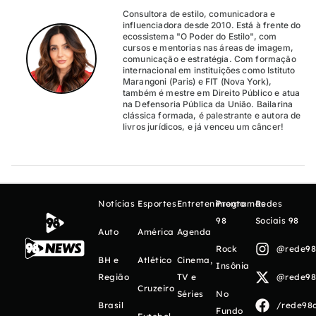
Consultora de estilo, comunicadora e
influenciadora desde 2010. Está à frente do
ecossistema "O Poder do Estilo", com
cursos e mentorias nas áreas de imagem,
comunicação e estratégia. Com formação
internacional em instituições como Istituto
Marangoni (Paris) e FIT (Nova York),
também é mestre em Direito Público e atua
na Defensoria Pública da União. Bailarina
clássica formada, é palestrante e autora de
livros jurídicos, e já venceu um câncer!
Notícias
Esportes
Entretenimento
Programas
Redes
98
Sociais 98
Auto
América
Agenda
Rock
@rede98o
BH e
Atlético
Cinema,
Insônia
Região
TV e
@rede98o
Cruzeiro
Séries
No
Brasil
/rede98o
Fundo