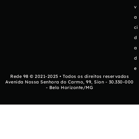
v
a
ci
d
a
d
e
Rede 98 © 2021-2025 • Todos os direitos reservados
Avenida Nossa Senhora do Carmo, 99, Sion - 30.330-000
- Belo Horizonte/MG