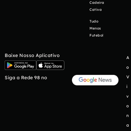
Cadeira
Cativa
Tudo
Menos
Futebol
Baixe Nosso Aplicativo
A
o
V
Siga a Rede 98 no
i
v
o
n
a