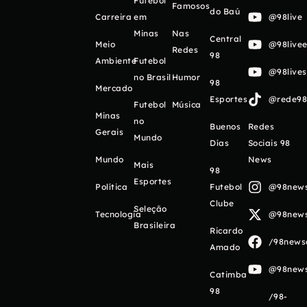
Futebol
Famosos
do Baú
Carreira
em
@98live
Minas
Nas
Central
Meio
@98livee
Redes
98
Ambiente
Futebol
@98live
no Brasil
Humor
98
Mercado
Esportes
@rede98o
Futebol
Música
Minas
no
Buenos
Redes
Gerais
Mundo
Días
Sociais 98
Mundo
News
Mais
98
Esportes
Política
Futebol
@98newso
Clube
Seleção
Tecnologia
@98newso
Brasileira
Ricardo
/98newso
Amado
@98newso
Catimba
98
/98-