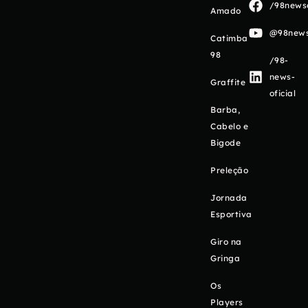
/98newso
Amado
@98newso
Catimba
98
/98-
news-
Graffite
oficial
Barba,
Cabelo e
Bigode
Preleção
Jornada
Esportiva
Giro na
Gringa
Os
Players