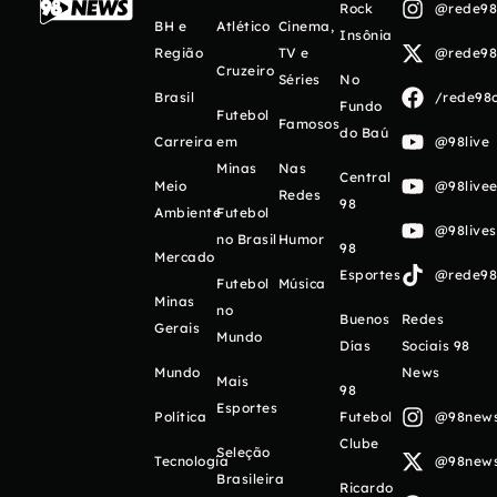
Rock
@rede98o
BH e
Atlético
Cinema,
Insônia
Região
TV e
@rede98o
Cruzeiro
Séries
No
Brasil
/rede98o
Fundo
Futebol
Famosos
do Baú
Carreira
em
@98live
Minas
Nas
Central
Meio
@98livee
Redes
98
Ambiente
Futebol
@98live
no Brasil
Humor
98
Mercado
Esportes
@rede98o
Futebol
Música
Minas
no
Buenos
Redes
Gerais
Mundo
Días
Sociais 98
Mundo
News
Mais
98
Esportes
Política
Futebol
@98newso
Clube
Seleção
Tecnologia
@98newso
Brasileira
Ricardo