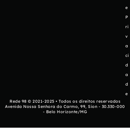
e
P
ri
v
a
ci
d
a
d
e
Rede 98 © 2021-2025 • Todos os direitos reservados
Avenida Nossa Senhora do Carmo, 99, Sion - 30.330-000
- Belo Horizonte/MG