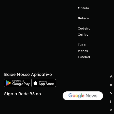
Matula
Buteco
Cadeira
Cativa
Tudo
Menos
Futebol
Baixe Nosso Aplicativo
A
o
V
Siga a Rede 98 no
i
v