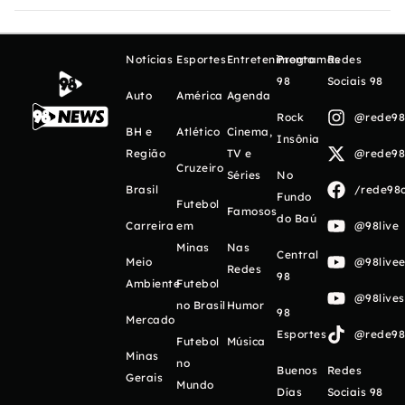
Notícias
Esportes
Entretenimento
Programas
Redes
98
Sociais 98
Auto
América
Agenda
Rock
@rede98o
BH e
Atlético
Cinema,
Insônia
Região
TV e
@rede98o
Cruzeiro
Séries
No
Brasil
/rede98o
Fundo
Futebol
Famosos
do Baú
Carreira
em
@98live
Minas
Nas
Central
Meio
@98livee
Redes
98
Ambiente
Futebol
@98live
no Brasil
Humor
98
Mercado
Esportes
@rede98o
Futebol
Música
Minas
no
Buenos
Redes
Gerais
Mundo
Días
Sociais 98