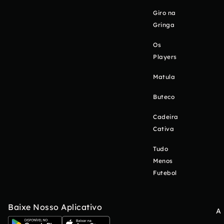
Giro na
Gringa
Os
Players
Matula
Buteco
Cadeira
Cativa
Tudo
Menos
Futebol
Baixe Nosso Aplicativo
A