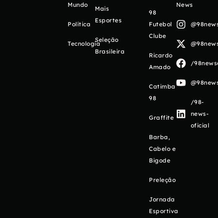
Mundo
News
Mais
98
Esportes
Política
Futebol
@98newso
Clube
Seleção
Tecnologia
@98newso
Brasileira
Ricardo
/98newso
Amado
@98newso
Catimba
98
/98-
news-
Graffite
oficial
Barba,
Cabelo e
Bigode
Preleção
Jornada
Esportiva