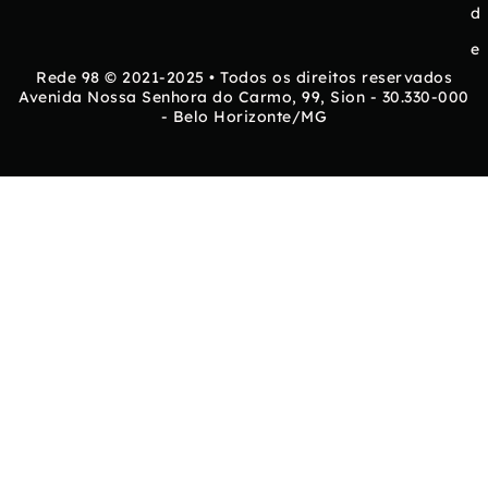
d
e
Rede 98 © 2021-2025 • Todos os direitos reservados
Avenida Nossa Senhora do Carmo, 99, Sion - 30.330-000
- Belo Horizonte/MG