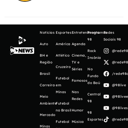
Notícias
Esportes
Entretenimento
Programas
Redes
98
Sociais 98
Auto
América
Agenda
Rock
@rede98o
BH e
Atlético
Cinema,
Insônia
Região
TV e
@rede98o
Cruzeiro
Séries
No
Brasil
/rede98o
Fundo
Futebol
Famosos
do Baú
Carreira
em
@98live
Minas
Nas
Central
Meio
@98livee
Redes
98
Ambiente
Futebol
@98live
no Brasil
Humor
98
Mercado
Esportes
@rede98o
Futebol
Música
Minas