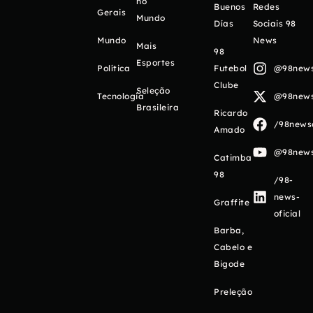
no
Buenos
Redes
Gerais
Mundo
Días
Sociais 98
Mundo
News
Mais
98
Esportes
Política
Futebol
@98newso
Clube
Seleção
Tecnologia
@98newso
Brasileira
Ricardo
/98newso
Amado
@98newso
Catimba
98
/98-
news-
Graffite
oficial
Barba,
Cabelo e
Bigode
Preleção