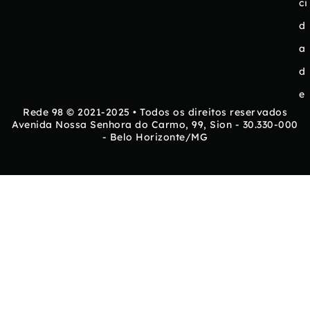
ci
d
a
d
e
Rede 98 © 2021-2025 • Todos os direitos reservados
Avenida Nossa Senhora do Carmo, 99, Sion - 30.330-000
- Belo Horizonte/MG