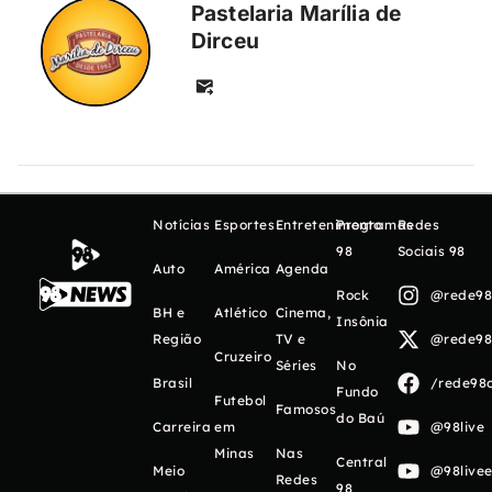
Pastelaria Marília de
Dirceu
Notícias
Esportes
Entretenimento
Programas
Redes
98
Sociais 98
Auto
América
Agenda
Rock
@rede98o
BH e
Atlético
Cinema,
Insônia
Região
TV e
@rede98o
Cruzeiro
Séries
No
Brasil
/rede98o
Fundo
Futebol
Famosos
do Baú
Carreira
em
@98live
Minas
Nas
Central
Meio
@98livee
Redes
98