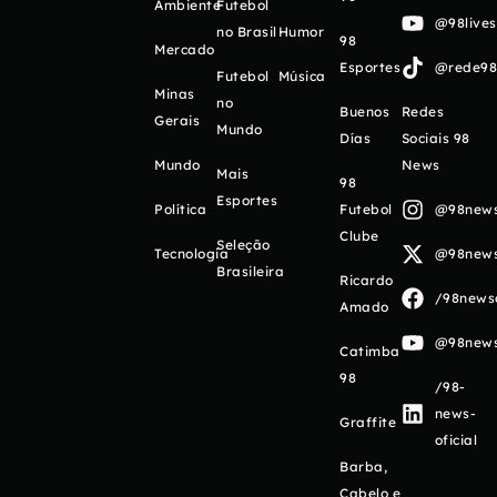
Ambiente
Futebol
@98live
no Brasil
Humor
98
Mercado
Esportes
@rede98o
Futebol
Música
Minas
no
Buenos
Redes
Gerais
Mundo
Días
Sociais 98
Mundo
News
Mais
98
Esportes
Política
Futebol
@98newso
Clube
Seleção
Tecnologia
@98newso
Brasileira
Ricardo
/98newso
Amado
@98newso
Catimba
98
/98-
news-
Graffite
oficial
Barba,
Cabelo e