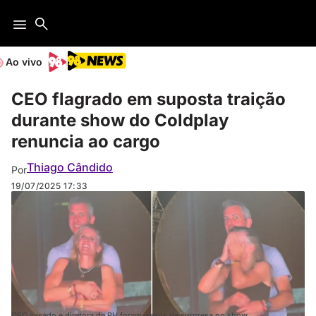
Ao vivo
CEO flagrado em suposta traição
durante show do Coldplay
renuncia ao cargo
Thiago Cândido
Por
19/07/2025
17:33
CEO casado e diretora de RH foram pegos de surpresa no show