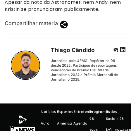
Apesar da nota da Astronomer, nem Andy, nem
Kristin se pronunciaram publicamente.
Compartilhar matéria
Thiago Cândido
Jornalista pela UFMG. Repórter na 98
desde 2025. Participou de reportagens
vencedoras do Prêmio CDL/BH de
Jornalismo 2024 e Prêmio Mercantil de
Jornalismo 2025.
Notícias
Esportes
Entretenimento
Programas
Redes
98
Sociais 98
Auto
América
Agenda
Rock
@rede98o