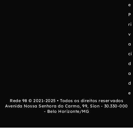
e
P
ri
v
a
ci
d
a
d
e
Rede 98 © 2021-2025 • Todos os direitos reservados
Avenida Nossa Senhora do Carmo, 99, Sion - 30.330-000
- Belo Horizonte/MG