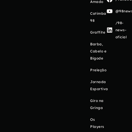
Amado
@98newso
Catimba
98
/98-
news-
Graffite
oficial
Barba,
Cabelo e
Bigode
Preleção
Jornada
Esportiva
Giro na
Gringa
Os
Players