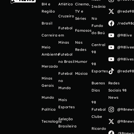
BH e
Atlético
Cinema,
Insônia
Região
TV e
@rede98o
Cruzeiro
Séries
No
Brasil
/rede98o
Fundo
Futebol
Famosos
do Baú
Carreira
em
@98live
Minas
Nas
Central
Meio
@98livee
Redes
98
Ambiente
Futebol
@98live
no Brasil
Humor
98
Mercado
Esportes
@rede98o
Futebol
Música
Minas
no
Buenos
Redes
Gerais
Mundo
Días
Sociais 98
Mundo
News
Mais
98
Esportes
Política
Futebol
@98newso
Clube
Seleção
Tecnologia
@98newso
Brasileira
Ricardo
/98newso