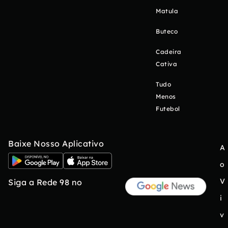
Matula
Buteco
Cadeira
Cativa
Tudo
Menos
Futebol
Baixe Nosso Aplicativo
A
o
V
Siga a Rede 98 no
i
v