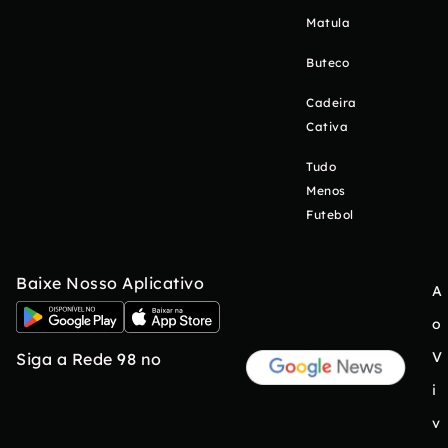
Matula
Buteco
Cadeira
Cativa
Tudo
Menos
Futebol
Baixe Nosso Aplicativo
A
o
V
Siga a Rede 98 no
i
v