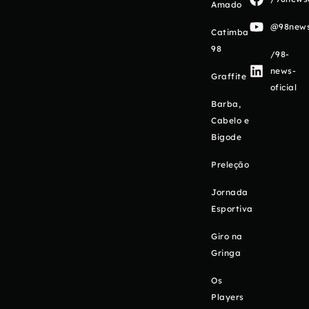
Amado
@98newso
Catimba
98
/98-
news-
Graffite
oficial
Barba,
Cabelo e
Bigode
Preleção
Jornada
Esportiva
Giro na
Gringa
Os
Players