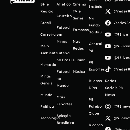
BH e
Atlético
Cinema,
Insônia
Região
TV e
@rede98o
Cruzeiro
Séries
No
Brasil
/rede98o
Fundo
Futebol
Famosos
do Baú
Carreira
em
@98live
Minas
Nas
Central
Meio
@98livee
Redes
98
Ambiente
Futebol
@98live
no Brasil
Humor
98
Mercado
Esportes
@rede98o
Futebol
Música
Minas
no
Buenos
Redes
Gerais
Mundo
Días
Sociais 98
Mundo
News
Mais
98
Esportes
Política
Futebol
@98newso
Clube
Seleção
Tecnologia
@98newso
Brasileira
Ricardo
/98newso