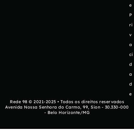
e
P
ri
v
a
ci
d
a
d
e
Rede 98 © 2021-2025 • Todos os direitos reservados
Avenida Nossa Senhora do Carmo, 99, Sion - 30.330-000
- Belo Horizonte/MG