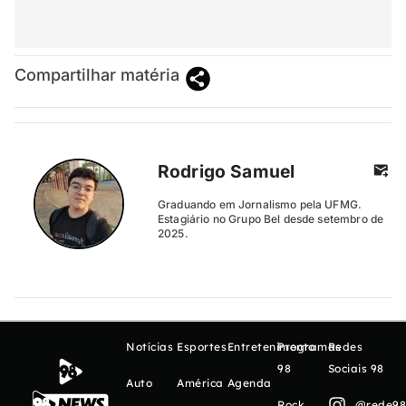
Compartilhar matéria
Rodrigo Samuel
Graduando em Jornalismo pela UFMG.
Estagiário no Grupo Bel desde setembro de
2025.
Notícias
Esportes
Entretenimento
Programas
Redes
98
Sociais 98
Auto
América
Agenda
Rock
@rede98o