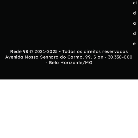
ci
d
a
d
e
Rede 98 © 2021-2025 • Todos os direitos reservados
Avenida Nossa Senhora do Carmo, 99, Sion - 30.330-000
- Belo Horizonte/MG