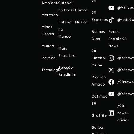
98
Ambiente
Futebol
@98live
no Brasil
Humor
98
Mercado
Esportes
@rede98o
Futebol
Música
Minas
no
Buenos
Redes
Gerais
Mundo
Días
Sociais 98
Mundo
News
Mais
98
Esportes
Política
Futebol
@98newso
Clube
Seleção
Tecnologia
@98newso
Brasileira
Ricardo
/98newso
Amado
@98newso
Catimba
98
/98-
news-
Graffite
oficial
Barba,