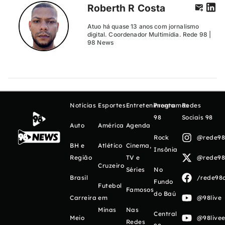
Roberth R Costa
Atuo há quase 13 anos com jornalismo
digital. Coordenador Multimídia. Rede 98 |
98 News
Notícias
Esportes
Entretenimento
Programas
Redes
98
Sociais 98
Auto
América
Agenda
Rock
@rede98o
BH e
Atlético
Cinema,
Insônia
Região
TV e
@rede98o
Cruzeiro
Séries
No
Brasil
/rede98o
Fundo
Futebol
Famosos
do Baú
Carreira
em
@98live
Minas
Nas
Central
Meio
@98livee
Redes