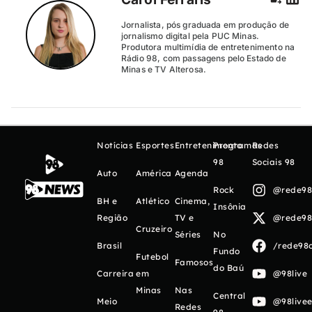
Jornalista, pós graduada em produção de
jornalismo digital pela PUC Minas.
Produtora multimídia de entretenimento na
Rádio 98, com passagens pelo Estado de
Minas e TV Alterosa.
Notícias
Esportes
Entretenimento
Programas
Redes
98
Sociais 98
Auto
América
Agenda
Rock
@rede98o
BH e
Atlético
Cinema,
Insônia
Região
TV e
@rede98o
Cruzeiro
Séries
No
Brasil
/rede98o
Fundo
Futebol
Famosos
do Baú
Carreira
em
@98live
Minas
Nas
Central
Meio
@98livee
Redes