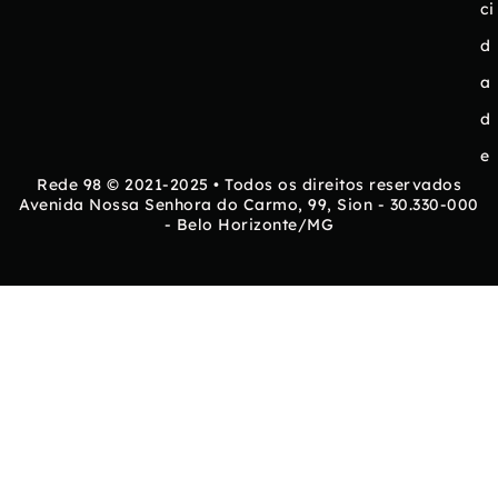
ci
d
a
d
e
Rede 98 © 2021-2025 • Todos os direitos reservados
Avenida Nossa Senhora do Carmo, 99, Sion - 30.330-000
- Belo Horizonte/MG