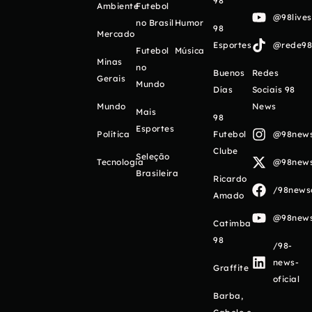
98
Ambiente
Futebol
@98live
no Brasil
Humor
98
Mercado
Esportes
@rede98o
Futebol
Música
Minas
no
Buenos
Redes
Gerais
Mundo
Días
Sociais 98
Mundo
News
Mais
98
Esportes
Política
Futebol
@98newso
Clube
Seleção
Tecnologia
@98newso
Brasileira
Ricardo
/98newso
Amado
@98newso
Catimba
98
/98-
news-
Graffite
oficial
Barba,