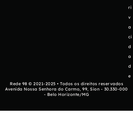
ri
v
a
ci
d
a
d
e
Rede 98 © 2021-2025 • Todos os direitos reservados
Avenida Nossa Senhora do Carmo, 99, Sion - 30.330-000
- Belo Horizonte/MG