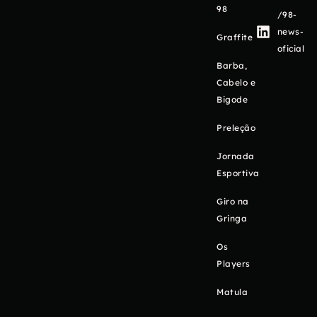
98
/98-
news-
Graffite
oficial
Barba,
Cabelo e
Bigode
Preleção
Jornada
Esportiva
Giro na
Gringa
Os
Players
Matula