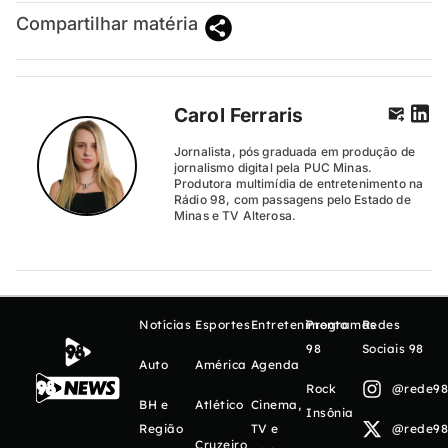
Compartilhar matéria
Carol Ferraris
Jornalista, pós graduada em produção de
jornalismo digital pela PUC Minas.
Produtora multimídia de entretenimento na
Rádio 98, com passagens pelo Estado de
Minas e TV Alterosa.
Notícias
Esportes
Entretenimento
Programas
Redes
98
Sociais 98
Auto
América
Agenda
Rock
@rede98o
BH e
Atlético
Cinema,
Insônia
Região
TV e
@rede98o
Cruzeiro