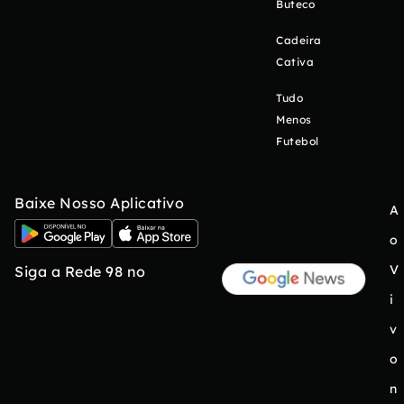
Buteco
Cadeira
Cativa
Tudo
Menos
Futebol
Baixe Nosso Aplicativo
A
o
V
Siga a Rede 98 no
i
v
o
n