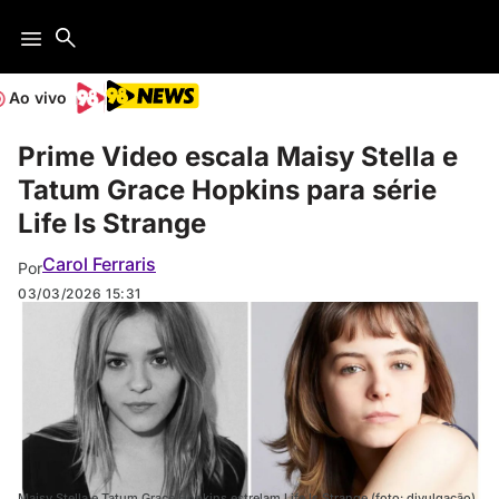
Ao vivo
Prime Video escala Maisy Stella e
Tatum Grace Hopkins para série
Life Is Strange
Carol Ferraris
Por
03/03/2026
15:31
Maisy Stella e Tatum Grace Hopkins estrelam Life Is Strange (foto: divulgação)