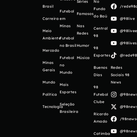
Séries
No
Brasil
/rede98o
Fundo
Futebol
Famosos
do Baú
Carreira
em
@98live
Minas
Nas
Central
Meio
@98livee
Redes
98
Ambiente
Futebol
@98live
no Brasil
Humor
98
Mercado
Esportes
@rede98o
Futebol
Música
Minas
no
Buenos
Redes
Gerais
Mundo
Días
Sociais 98
Mundo
News
Mais
98
Esportes
Política
Futebol
@98newso
Clube
Seleção
Tecnologia
@98newso
Brasileira
Ricardo
/98newso
Amado
@98newso
Catimba