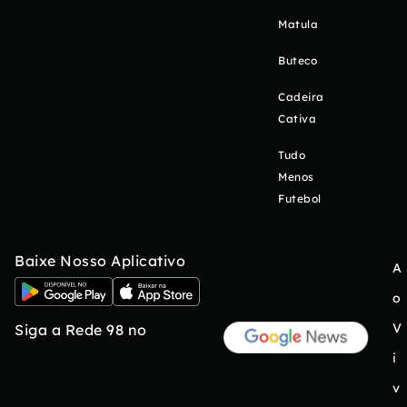
Matula
Buteco
Cadeira
Cativa
Tudo
Menos
Futebol
Baixe Nosso Aplicativo
A
o
V
Siga a Rede 98 no
i
v