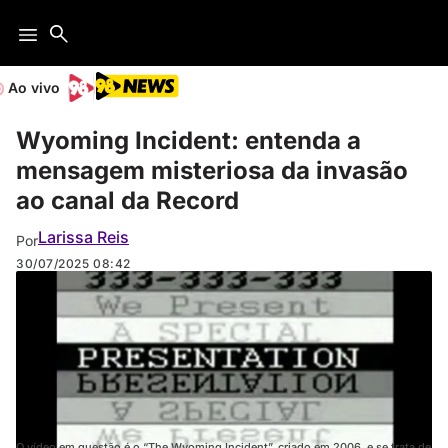
Ao vivo
Wyoming Incident: entenda a
mensagem misteriosa da invasão
ao canal da Record
Larissa Reis
Por
30/07/2025
08:42
O vídeo em questão é o “The Wyoming Incident”, criado em 2006, e se trata de