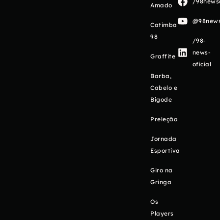
/98newso
Amado
@98newso
Catimba
98
/98-
news-
Graffite
oficial
Barba,
Cabelo e
Bigode
Preleção
Jornada
Esportiva
Giro na
Gringa
Os
Players