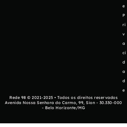
e
P
ri
v
a
ci
d
a
d
e
Rede 98 © 2021-2025 • Todos os direitos reservados
Avenida Nossa Senhora do Carmo, 99, Sion - 30.330-000
- Belo Horizonte/MG