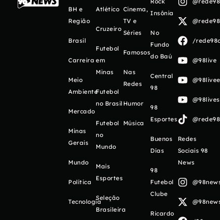
Rock
@rede98o
BH e
Atlético
Cinema,
Insônia
Região
TV e
@rede98o
Cruzeiro
Séries
No
Brasil
/rede98o
Fundo
Futebol
Famosos
do Baú
Carreira
em
@98live
Minas
Nas
Central
Meio
@98livee
Redes
98
Ambiente
Futebol
@98live
no Brasil
Humor
98
Mercado
Esportes
@rede98o
Futebol
Música
Minas
no
Buenos
Redes
Gerais
Mundo
Días
Sociais 98
Mundo
News
Mais
98
Esportes
Política
Futebol
@98newso
Clube
Seleção
Tecnologia
@98newso
Brasileira
Ricardo