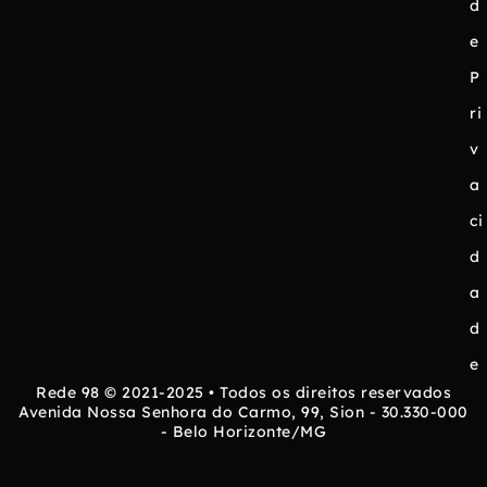
d
e
P
ri
v
a
ci
d
a
d
e
Rede 98 © 2021-2025 • Todos os direitos reservados
Avenida Nossa Senhora do Carmo, 99, Sion - 30.330-000
- Belo Horizonte/MG