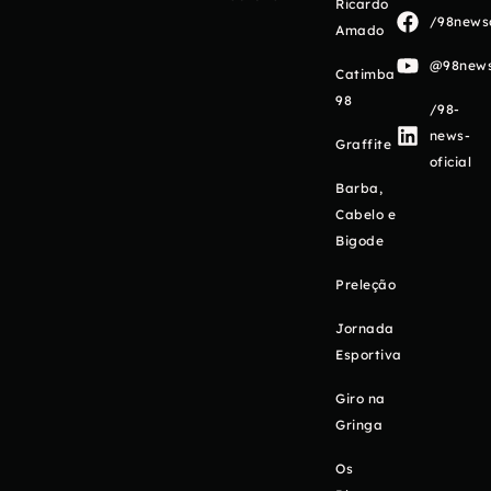
Ricardo
/98newso
Amado
@98newso
Catimba
98
/98-
news-
Graffite
oficial
Barba,
Cabelo e
Bigode
Preleção
Jornada
Esportiva
Giro na
Gringa
Os