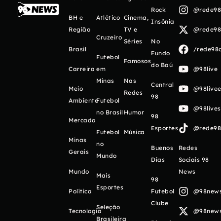
Rock
@rede98o
BH e
Atlético
Cinema,
Insônia
Região
TV e
@rede98o
Cruzeiro
Séries
No
Brasil
/rede98o
Fundo
Futebol
Famosos
do Baú
Carreira
em
@98live
Minas
Nas
Central
Meio
@98livee
Redes
98
Ambiente
Futebol
@98live
no Brasil
Humor
98
Mercado
Esportes
@rede98o
Futebol
Música
Minas
no
Buenos
Redes
Gerais
Mundo
Días
Sociais 98
Mundo
News
Mais
98
Esportes
Política
Futebol
@98newso
Clube
Seleção
Tecnologia
@98newso
Brasileira