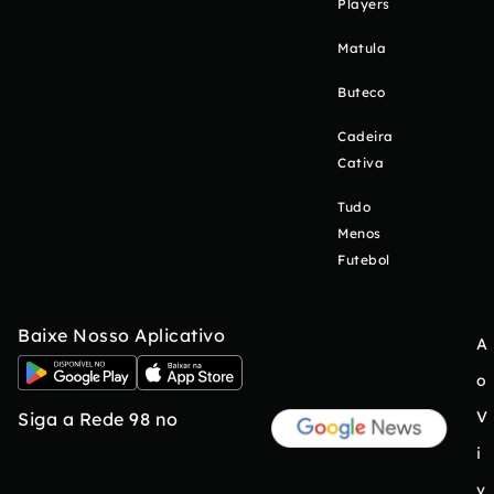
Players
Matula
Buteco
Cadeira
Cativa
Tudo
Menos
Futebol
Baixe Nosso Aplicativo
A
o
V
Siga a Rede 98 no
i
v