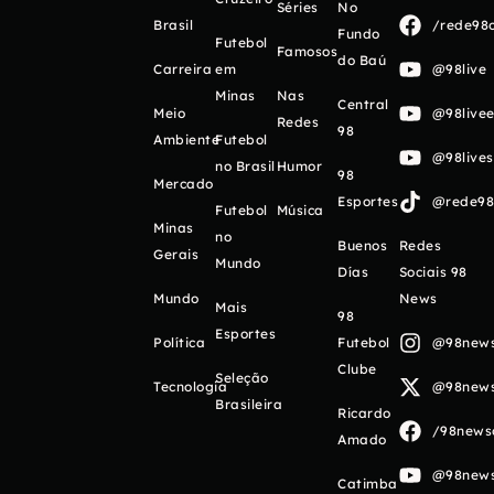
Séries
No
Brasil
/rede98o
Fundo
Futebol
Famosos
do Baú
Carreira
em
@98live
Minas
Nas
Central
Meio
@98livee
Redes
98
Ambiente
Futebol
@98live
no Brasil
Humor
98
Mercado
Esportes
@rede98o
Futebol
Música
Minas
no
Buenos
Redes
Gerais
Mundo
Días
Sociais 98
Mundo
News
Mais
98
Esportes
Política
Futebol
@98newso
Clube
Seleção
Tecnologia
@98newso
Brasileira
Ricardo
/98newso
Amado
@98newso
Catimba