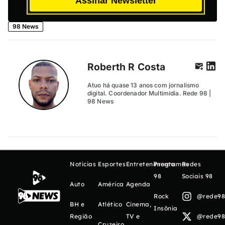
Assinar Newsletter
98 News
Roberth R Costa
Atuo há quase 13 anos com jornalismo
digital. Coordenador Multimídia. Rede 98 |
98 News
Notícias
Esportes
Entretenimento
Programas
Redes
98
Sociais 98
Auto
América
Agenda
Rock
@rede98o
BH e
Atlético
Cinema,
Insônia
Região
TV e
@rede98o
Cruzeiro