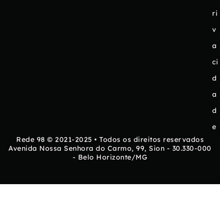
ri
v
a
ci
d
a
d
e
Rede 98 © 2021-2025 • Todos os direitos reservados
Avenida Nossa Senhora do Carmo, 99, Sion - 30.330-000
- Belo Horizonte/MG