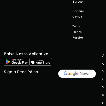
Buteco
Cadeira
Cativa
Tudo
Menos
Futebol
Baixe Nosso Aplicativo
A
o
V
Siga a Rede 98 no
i
v
o
n