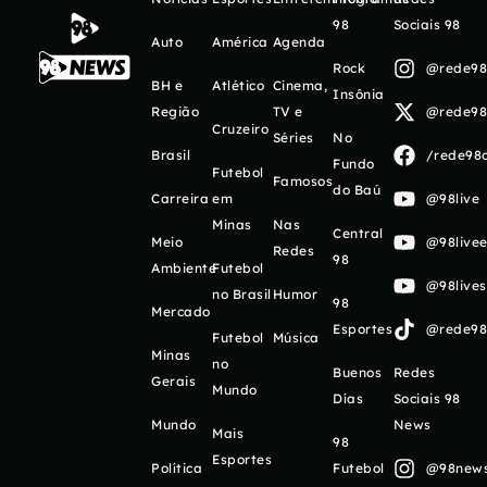
98
Sociais 98
Auto
América
Agenda
Rock
@rede98o
BH e
Atlético
Cinema,
Insônia
Região
TV e
@rede98o
Cruzeiro
Séries
No
Brasil
/rede98o
Fundo
Futebol
Famosos
do Baú
Carreira
em
@98live
Minas
Nas
Central
Meio
@98livee
Redes
98
Ambiente
Futebol
@98live
no Brasil
Humor
98
Mercado
Esportes
@rede98o
Futebol
Música
Minas
no
Buenos
Redes
Gerais
Mundo
Días
Sociais 98
Mundo
News
Mais
98
Esportes
Política
Futebol
@98newso