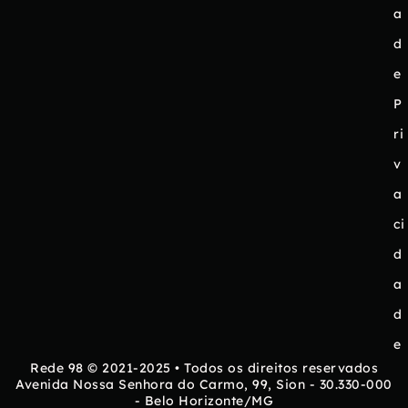
a
d
e
P
ri
v
a
ci
d
a
d
e
Rede 98 © 2021-2025 • Todos os direitos reservados
Avenida Nossa Senhora do Carmo, 99, Sion - 30.330-000
- Belo Horizonte/MG