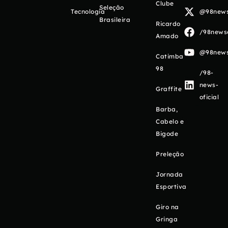
Clube
Seleção
Tecnologia
@98newso
Brasileira
Ricardo
/98newso
Amado
@98newso
Catimba
98
/98-
news-
Graffite
oficial
Barba,
Cabelo e
Bigode
Preleção
Jornada
Esportiva
Giro na
Gringa