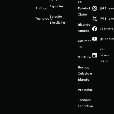
Mais
98
Esportes
Política
Futebol
@98newso
Clube
Seleção
Tecnologia
@98newso
Brasileira
Ricardo
/98newso
Amado
@98newso
Catimba
98
/98-
news-
Graffite
oficial
Barba,
Cabelo e
Bigode
Preleção
Jornada
Esportiva