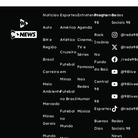
Notícias
Esportes
Entretenimento
Programas
Redes
98
Sociais 98
Auto
América
Agenda
Rock
@rede98o
BH e
Atlético
Cinema,
Insônia
Região
TV e
@rede98o
Cruzeiro
Séries
No
Brasil
/rede98o
Fundo
Futebol
Famosos
do Baú
Carreira
em
@98live
Minas
Nas
Central
Meio
@98livee
Redes
98
Ambiente
Futebol
@98live
no Brasil
Humor
98
Mercado
Esportes
@rede98o
Futebol
Música
Minas
no
Buenos
Redes
Gerais
Mundo
Días
Sociais 98
Mundo
News