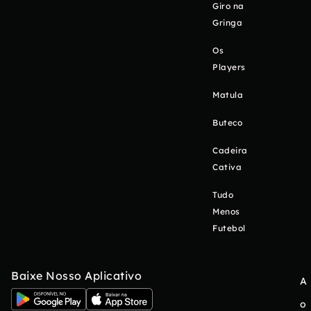
Giro na
Gringa
Os
Players
Matula
Buteco
Cadeira
Cativa
Tudo
Menos
Futebol
Baixe Nosso Aplicativo
A
o