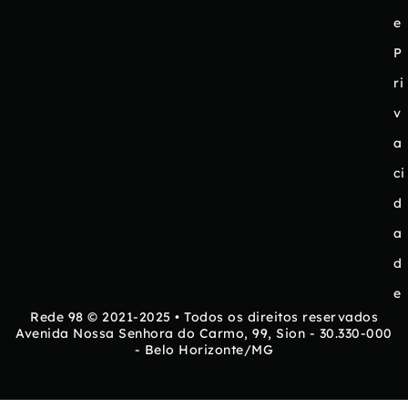
e
P
ri
v
a
ci
d
a
d
e
Rede 98 © 2021-2025 • Todos os direitos reservados
Avenida Nossa Senhora do Carmo, 99, Sion - 30.330-000
- Belo Horizonte/MG