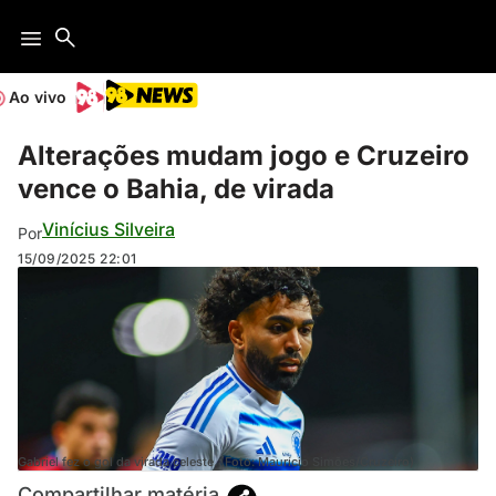
Ao vivo
Alterações mudam jogo e Cruzeiro
vence o Bahia, de virada
Vinícius Silveira
Por
15/09/2025
22:01
Gabriel fez o gol da virada celeste. (Foto: Maurício Simões/Cruzeiro)
Compartilhar matéria