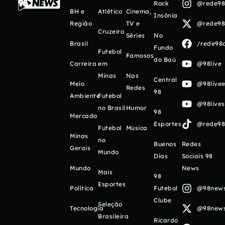
Rock
@rede98o
BH e
Atlético
Cinema,
Insônia
Região
TV e
@rede98o
Cruzeiro
Séries
No
Brasil
/rede98o
Fundo
Futebol
Famosos
do Baú
Carreira
em
@98live
Minas
Nas
Central
Meio
@98livee
Redes
98
Ambiente
Futebol
@98live
no Brasil
Humor
98
Mercado
Esportes
@rede98o
Futebol
Música
Minas
no
Buenos
Redes
Gerais
Mundo
Días
Sociais 98
Mundo
News
Mais
98
Esportes
Política
Futebol
@98newso
Clube
Seleção
Tecnologia
@98newso
Brasileira
Ricardo