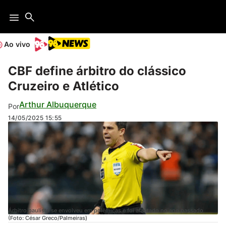
Ao vivo
CBF define árbitro do clássico
Cruzeiro e Atlético
Arthur Albuquerque
Por
14/05/2025
15:55
Árbitro paulista se envolveu em polêmicas e foi afastado no ano passado
(Foto: César Greco/Palmeiras)