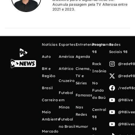
Acumula passagem pela TV Alterosa entre
2021 e 2023.
Notícias
Esportes
Entretenimento
Programas
Redes
98
Sociais 98
Auto
América
Agenda
Rock
@rede98o
BH e
Atlético
Cinema,
Insônia
Região
TV e
@rede98o
Cruzeiro
Séries
No
Brasil
/rede98o
Fundo
Futebol
Famosos
do Baú
Carreira
em
@98live
Minas
Nas
Central
Meio
@98livee
Redes
98
Ambiente
Futebol
@98live
no Brasil
Humor
98
Mercado