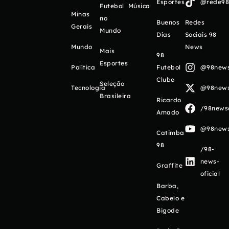
Esportes
@rede98o
Futebol
Música
Minas
no
Buenos
Redes
Gerais
Mundo
Días
Sociais 98
Mundo
News
Mais
98
Esportes
Política
Futebol
@98newso
Clube
Seleção
Tecnologia
@98newso
Brasileira
Ricardo
/98newso
Amado
@98newso
Catimba
98
/98-
news-
Graffite
oficial
Barba,
Cabelo e
Bigode