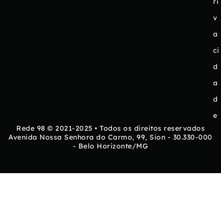
ri
v
a
ci
d
a
d
e
Rede 98 © 2021-2025 • Todos os direitos reservados
Avenida Nossa Senhora do Carmo, 99, Sion - 30.330-000
- Belo Horizonte/MG