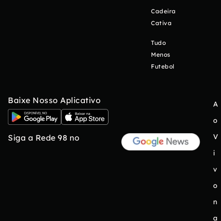
Cadeira
Cativa
Tudo
Menos
Futebol
Baixe Nosso Aplicativo
A
o
V
Siga a Rede 98 no
i
v
o
n
a