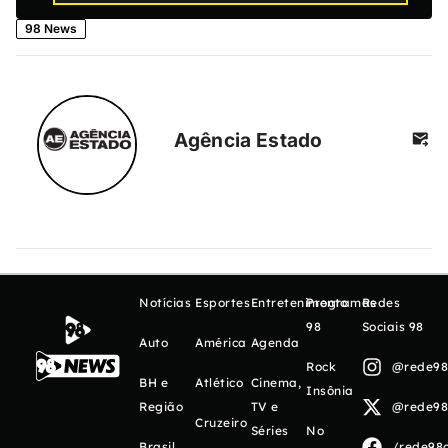
98 News
Agência Estado
Notícias
Esportes
Entretenimento
Programas
Redes
98
Sociais 98
Auto
América
Agenda
Rock
@rede98o
BH e
Atlético
Cinema,
Insônia
Região
TV e
@rede98o
Cruzeiro
Séries
No
Brasil
/rede98o