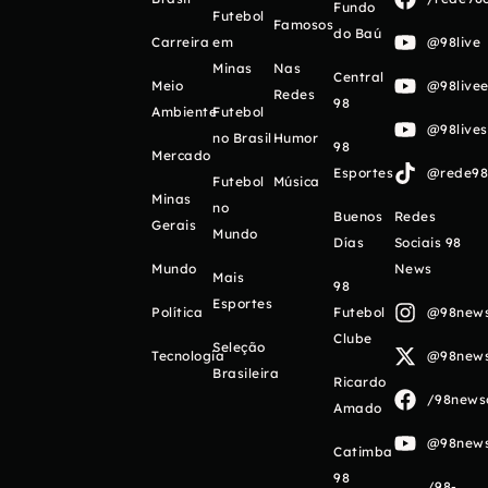
Fundo
Futebol
Famosos
do Baú
Carreira
em
@98live
Minas
Nas
Central
Meio
@98livee
Redes
98
Ambiente
Futebol
@98live
no Brasil
Humor
98
Mercado
Esportes
@rede98o
Futebol
Música
Minas
no
Buenos
Redes
Gerais
Mundo
Días
Sociais 98
Mundo
News
Mais
98
Esportes
Política
Futebol
@98newso
Clube
Seleção
Tecnologia
@98newso
Brasileira
Ricardo
/98newso
Amado
@98newso
Catimba
98
/98-