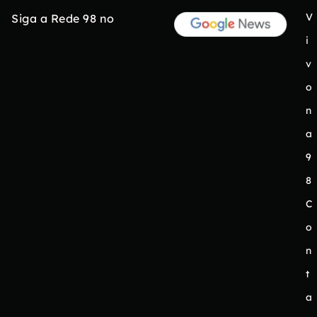
V
Siga a Rede 98 no
i
v
o
n
a
9
8
C
o
n
t
a