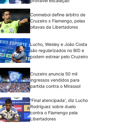
provável escalação
Conmebol define árbitro de
Cruzeiro x Flamengo, pelas
oitavas da Libertadores
Lucho, Wesley e João Costa
são regularizados no BID e
podem estrear pelo Cruzeiro
Cruzeiro anuncia 50 mil
ingressos vendidos para
partida contra o Mirassol
‘Final atencipada’, diz Lucho
Rodríguez sobre duelo
contra o Flamengo pela
Libertadores