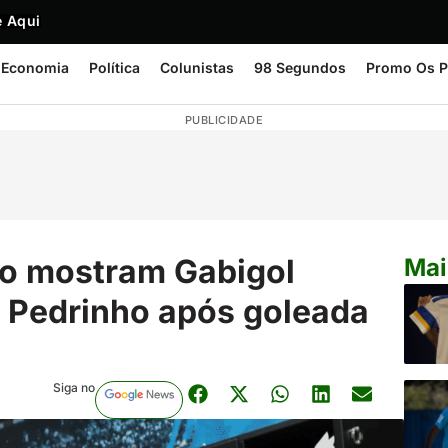
 Aqui
Economia
Política
Colunistas
98 Segundos
Promo Os P
PUBLICIDADE
ro mostram Gabigol
Mai
 Pedrinho após goleada
Siga no