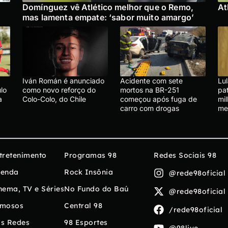
Domínguez vê Atlético melhor que o Remo,
At
mas lamenta empate: ‘sabor muito amargo’
Iván Román é anunciado
Acidente com sete
Lu
lo
como novo reforço do
mortos na BR-251
pa
a
Colo-Colo, do Chile
começou após fuga de
mi
carro com drogas
me
tretenimento
Programas 98
Redes Sociais 98
enda
Rock Insônia
@rede98oficial
nema, TV e Séries
No Fundo do Baú
@rede98oficial
mosos
Central 98
/rede98oficial
s Redes
98 Esportes
@98live