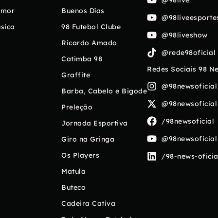
umor
Buenos Días
@98liveesporte
sica
98 Futebol Clube
@98liveshow
Ricardo Amado
@rede98oficial
Catimba 98
Redes Sociais 98 N
Graffite
@98newsoficial
Barba, Cabelo e Bigode
@98newsoficial
Preleção
/98newsoficial
Jornada Esportiva
@98newsoficial
Giro na Gringa
Os Players
/98-news-oficia
Matula
Buteco
Cadeira Cativa