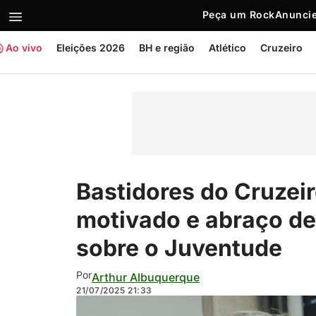
Peça um Rock
Anuncie
Ao vivo
Eleições 2026
BH e região
Atlético
Cruzeiro
Bastidores do Cruzei
motivado e abraço de
sobre o Juventude
Por
Arthur Albuquerque
21/07/2025
21:33