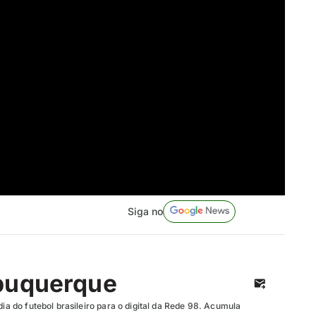
Siga no
buquerque
dia do futebol brasileiro para o digital da Rede 98. Acumula