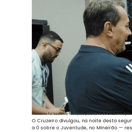
Atacante foi bastante festejado pelo dono do Cruzeiro apó
O Cruzeiro divulgou, na noite desta segu
a 0 sobre o Juventude, no Mineirão — re