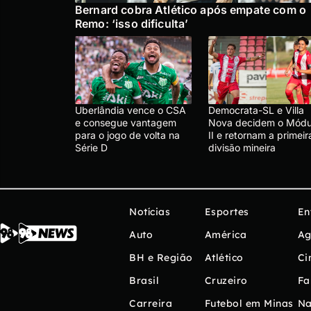
Bernard cobra Atlético após empate com o
Remo: ‘isso dificulta’
Uberlândia vence o CSA
Democrata-SL e Villa
e consegue vantagem
Nova decidem o Módu
para o jogo de volta na
II e retornam a primeir
Série D
divisão mineira
Notícias
Esportes
En
Auto
América
Ag
BH e Região
Atlético
Ci
Brasil
Cruzeiro
Fa
Carreira
Futebol em Minas
Na