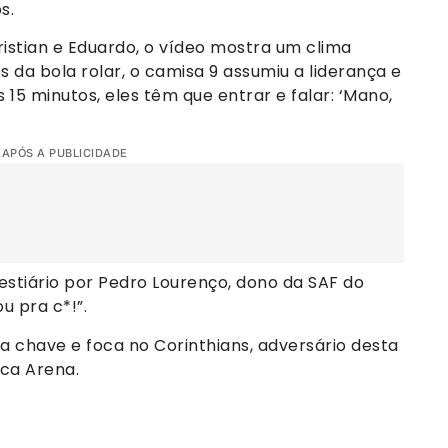
s.
ristian e Eduardo, o vídeo mostra um clima
es da bola rolar, o camisa 9 assumiu a liderança e
15 minutos, eles têm que entrar e falar: ‘Mano,
 APÓS A PUBLICIDADE
vestiário por Pedro Lourenço, dono da SAF do
ou pra c*!”.
a chave e foca no Corinthians, adversário desta
ica Arena.