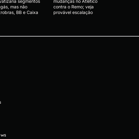
ivatizaria segmentos
mudanças no Atlético
 gás, mas não
contra o Remo; veja
trobras, BB e Caixa
provável escalação
s
ews