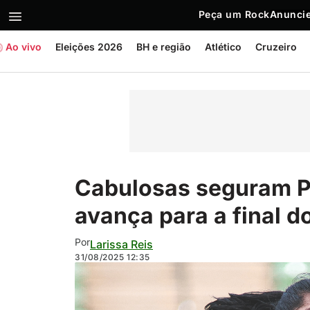
Peça um Rock
Anuncie
Ao vivo
Eleições 2026
BH e região
Atlético
Cruzeiro
Cabulosas seguram Pa
avança para a final d
Por
Larissa Reis
31/08/2025
12:35