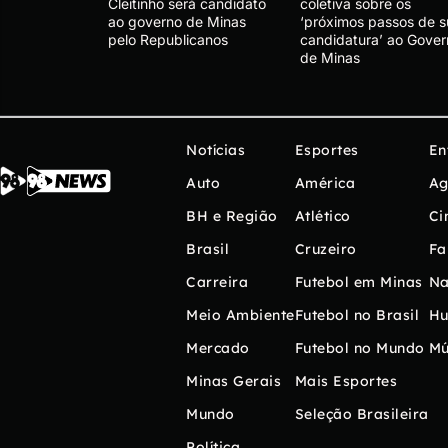
Cleitinho será candidato
coletiva sobre os
ao governo de Minas
‘próximos passos de s
pelo Republicanos
candidatura’ ao Gover
de Minas
Notícias
Esportes
En
Auto
América
Ag
BH e Região
Atlético
Ci
Brasil
Cruzeiro
Fa
Carreira
Futebol em Minas
Na
Meio Ambiente
Futebol no Brasil
H
Mercado
Futebol no Mundo
Mú
Minas Gerais
Mais Esportes
Mundo
Seleção Brasileira
Política