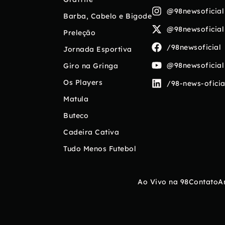
@98newsoficial
Barba, Cabelo e Bigode
@98newsoficial
Preleção
/98newsoficial
Jornada Esportiva
@98newsoficial
Giro na Gringa
Os Players
/98-news-oficia
Matula
Buteco
Cadeira Cativa
Tudo Menos Futebol
Ao Vivo na 98
Contato
A