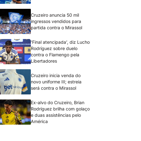
Cruzeiro anuncia 50 mil
ingressos vendidos para
partida contra o Mirassol
‘Final atencipada’, diz Lucho
Rodríguez sobre duelo
contra o Flamengo pela
Libertadores
Cruzeiro inicia venda do
novo uniforme III; estreia
será contra o Mirassol
Ex-alvo do Cruzeiro, Brian
Rodríguez brilha com golaço
e duas assistências pelo
América