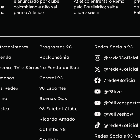
é anunciado por clube
Atlético enfrenta o Remo
pr
ua
colombiano e não vai
pelo Brasileirão; saiba
do
no
para o Atlético
onde assistir
Pe
tretenimento
Programas 98
Redes Sociais 98
enda
Rock Insônia
@rede98oficial
nema, TV e Séries
No Fundo do Baú
@rede98oficial
mosos
Central 98
/rede98oficial
s Redes
98 Esportes
@98live
umor
Buenos Días
@98liveesporte
sica
98 Futebol Clube
@98liveshow
Ricardo Amado
@rede98oficial
Catimba 98
Redes Sociais 98 N
Graffite