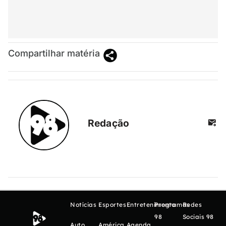
Compartilhar matéria
Redação
Notícias
Esportes
Entretenimento
Programas
Redes
98
Sociais 98
Auto
América
Agenda