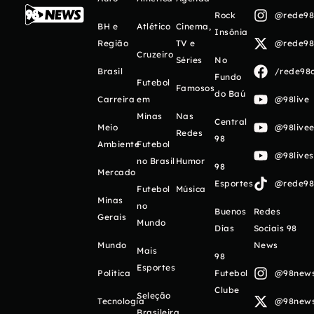
Rock
@rede98o
BH e
Atlético
Cinema,
Insônia
Região
TV e
@rede98o
Cruzeiro
Séries
No
Brasil
/rede98o
Fundo
Futebol
Famosos
do Baú
Carreira
em
@98live
Minas
Nas
Central
Meio
@98livee
Redes
98
Ambiente
Futebol
@98live
no Brasil
Humor
98
Mercado
Esportes
@rede98o
Futebol
Música
Minas
no
Buenos
Redes
Gerais
Mundo
Días
Sociais 98
Mundo
News
Mais
98
Esportes
Política
Futebol
@98newso
Clube
Seleção
Tecnologia
@98newso
Brasileira