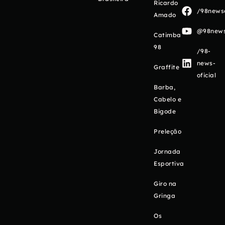
Ricardo
/98newso
Amado
@98newso
Catimba
98
/98-
news-
Graffite
oficial
Barba,
Cabelo e
Bigode
Preleção
Jornada
Esportiva
Giro na
Gringa
Os