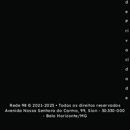
d
e
P
ri
v
a
ci
d
a
d
e
Rede 98 © 2021-2025 • Todos os direitos reservados
Avenida Nossa Senhora do Carmo, 99, Sion - 30.330-000
- Belo Horizonte/MG