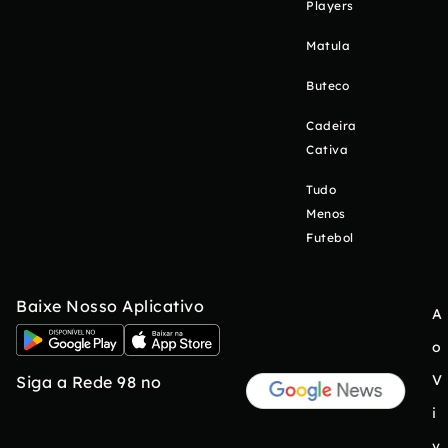
Players
Matula
Buteco
Cadeira
Cativa
Tudo
Menos
Futebol
Baixe Nosso Aplicativo
A
o
V
Siga a Rede 98 no
i
v