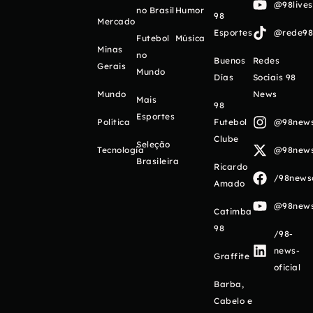
@98live
no Brasil
Humor
98
Mercado
Esportes
@rede98o
Futebol
Música
Minas
no
Buenos
Redes
Gerais
Mundo
Días
Sociais 98
Mundo
News
Mais
98
Esportes
Política
Futebol
@98newso
Clube
Seleção
Tecnologia
@98newso
Brasileira
Ricardo
/98newso
Amado
@98newso
Catimba
98
/98-
news-
Graffite
oficial
Barba,
Cabelo e