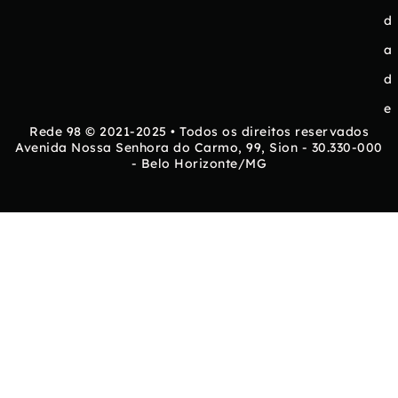
d
a
d
e
Rede 98 © 2021-2025 • Todos os direitos reservados
Avenida Nossa Senhora do Carmo, 99, Sion - 30.330-000
- Belo Horizonte/MG