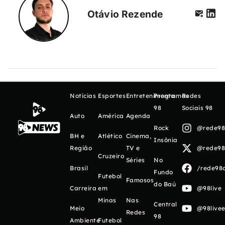
Otávio Rezende
Notícias
Esportes
Entretenimento
Programas
Redes
98
Sociais 98
Auto
América
Agenda
Rock
@rede98o
BH e
Atlético
Cinema,
Insônia
Região
TV e
@rede98o
Cruzeiro
Séries
No
Brasil
/rede98o
Fundo
Futebol
Famosos
do Baú
Carreira
em
@98live
Minas
Nas
Central
Meio
@98livee
Redes
98
Ambiente
Futebol