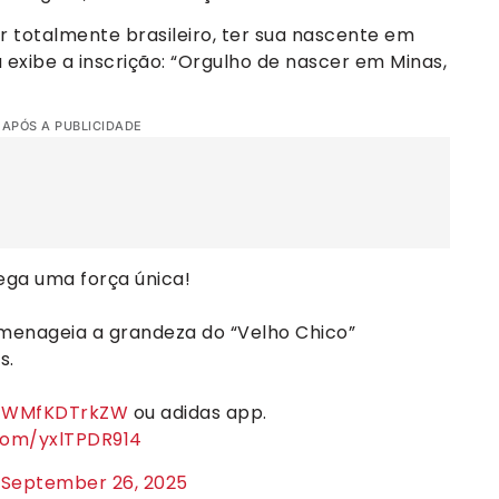
or totalmente brasileiro, ter sua nascente em
 exibe a inscrição: “Orgulho de nascer em Minas,
 APÓS A PUBLICIDADE
ega uma força única!
menageia a grandeza do “Velho Chico”
s.
o/WMfKDTrkZW
ou adidas app.
.com/yxlTPDR914
)
September 26, 2025