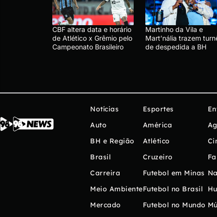
CBF altera data e horário
Martinho da Vila e
de Atlético x Grêmio pelo
Mart’nália trazem turn
Campeonato Brasileiro
de despedida a BH
Notícias
Esportes
En
Auto
América
Ag
BH e Região
Atlético
Ci
Brasil
Cruzeiro
Fa
Carreira
Futebol em Minas
Na
Meio Ambiente
Futebol no Brasil
H
Mercado
Futebol no Mundo
Mú