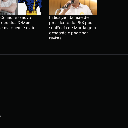
t Connor é o novo
Indicação da mãe de
clope dos X-Men;
presidente do PSB para
tenda quem é o ator
suplência de Marília gera
desgaste e pode ser
revista
s