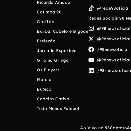
Ricardo Amado
@rede98oficial
Catimba 98
Redes Sociais 98 N
Graffite
@98newsoficial
Barba, Cabelo e Bigode
@98newsoficial
Preleção
/98newsoficial
Jornada Esportiva
@98newsoficial
Giro na Gringa
Os Players
/98-news-oficia
Matula
Buteco
Cadeira Cativa
Tudo Menos Futebol
Ao Vivo na 98
Contato
A