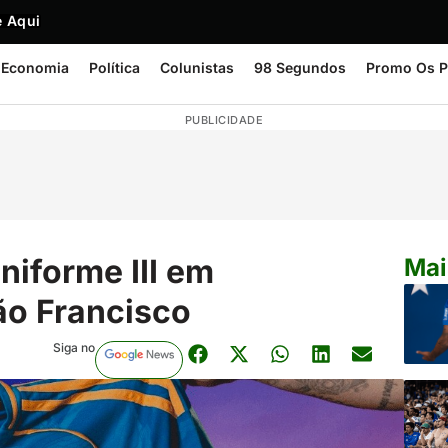
 Aqui
Economia
Política
Colunistas
98 Segundos
Promo Os P
PUBLICIDADE
niforme III em
Mai
o Francisco
Siga no