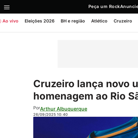
Peça um Rock
Anuncie
Ao vivo
Eleições 2026
BH e região
Atlético
Cruzeiro
Cruzeiro lança novo u
homenagem ao Rio Sã
Por
Arthur Albuquerque
26/09/2025
10:40