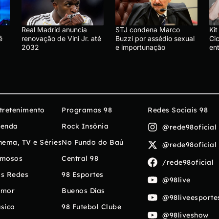
Real Madrid anuncia
STJ condena Marco
Ki
ê
renovação de Vini Jr. até
Buzzi por assédio sexual
Ci
2032
e importunação
en
tretenimento
Programas 98
Redes Sociais 98
enda
Rock Insônia
@rede98oficial
nema, TV e Séries
No Fundo do Baú
@rede98oficial
mosos
Central 98
/rede98oficial
s Redes
98 Esportes
@98live
umor
Buenos Días
@98liveesporte
sica
98 Futebol Clube
@98liveshow