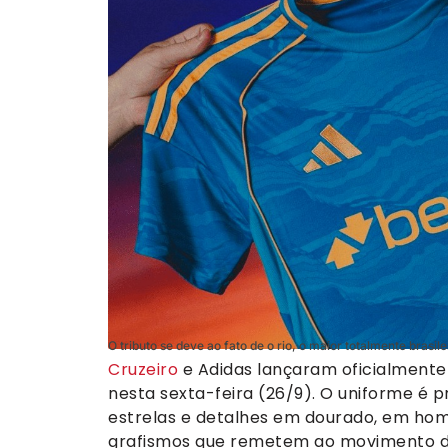
O tributo se deve ao fato de o rio, o maior totalmente brasi
Cruzeiro
e Adidas lançaram oficialmente
nesta sexta-feira (26/9). O uniforme é 
estrelas e detalhes em dourado, em hom
grafismos que remetem ao movimento das