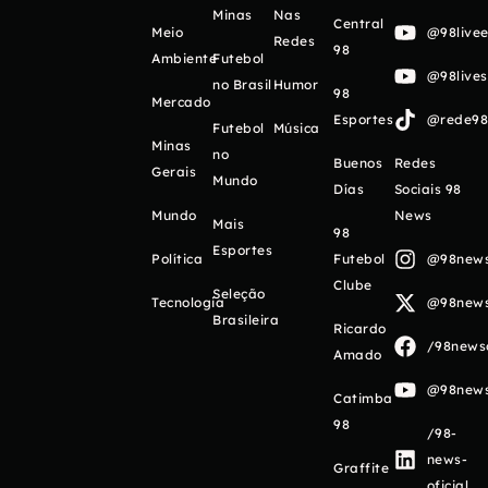
Minas
Nas
Central
Meio
@98livee
Redes
98
Ambiente
Futebol
@98live
no Brasil
Humor
98
Mercado
Esportes
@rede98o
Futebol
Música
Minas
no
Buenos
Redes
Gerais
Mundo
Días
Sociais 98
Mundo
News
Mais
98
Esportes
Política
Futebol
@98newso
Clube
Seleção
Tecnologia
@98newso
Brasileira
Ricardo
/98newso
Amado
@98newso
Catimba
98
/98-
news-
Graffite
oficial