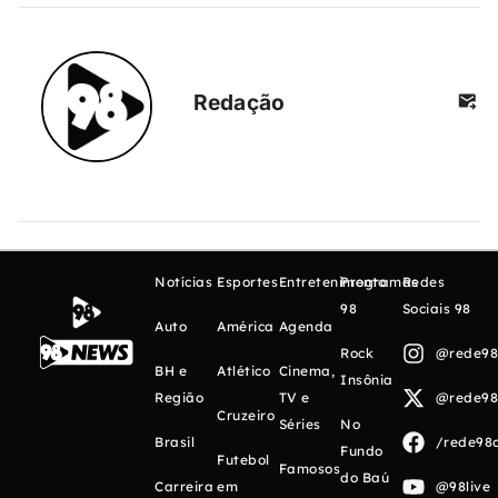
Redação
Notícias
Esportes
Entretenimento
Programas
Redes
98
Sociais 98
Auto
América
Agenda
Rock
@rede98o
BH e
Atlético
Cinema,
Insônia
Região
TV e
@rede98o
Cruzeiro
Séries
No
Brasil
/rede98o
Fundo
Futebol
Famosos
do Baú
Carreira
em
@98live