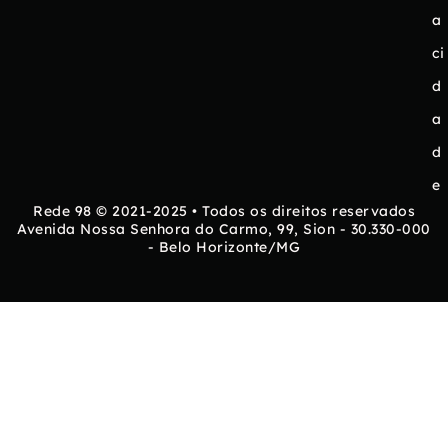
a
ci
d
a
d
e
Rede 98 © 2021-2025 • Todos os direitos reservados
Avenida Nossa Senhora do Carmo, 99, Sion - 30.330-000
- Belo Horizonte/MG