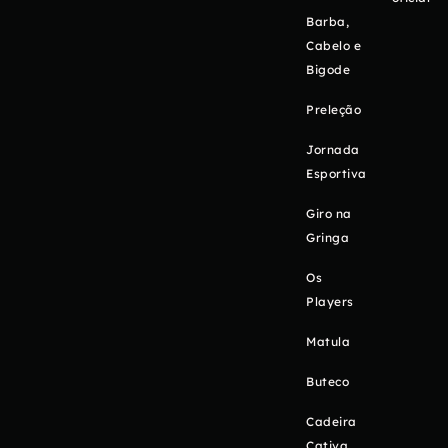
Barba,
Cabelo e
Bigode
Preleção
Jornada
Esportiva
Giro na
Gringa
Os
Players
Matula
Buteco
Cadeira
Cativa