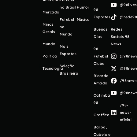
@98live
no Brasil
Humor
98
Mercado
Esportes
@rede98o
Futebol
Música
Minas
no
Buenos
Redes
Gerais
Mundo
Días
Sociais 98
Mundo
News
Mais
98
Esportes
Política
Futebol
@98newso
Clube
Seleção
Tecnologia
@98newso
Brasileira
Ricardo
/98newso
Amado
@98newso
Catimba
98
/98-
news-
Graffite
oficial
Barba,
Cabelo e