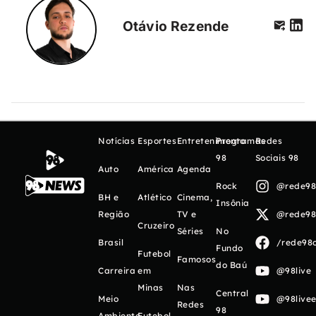
Otávio Rezende
Notícias
Esportes
Entretenimento
Programas
Redes
98
Sociais 98
Auto
América
Agenda
Rock
@rede98o
BH e
Atlético
Cinema,
Insônia
Região
TV e
@rede98o
Cruzeiro
Séries
No
Brasil
/rede98o
Fundo
Futebol
Famosos
do Baú
Carreira
em
@98live
Minas
Nas
Central
Meio
@98livee
Redes
98
Ambiente
Futebol