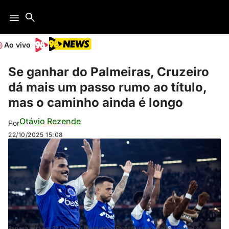
Ao vivo
Se ganhar do Palmeiras, Cruzeiro
dá mais um passo rumo ao título,
mas o caminho ainda é longo
Otávio Rezende
Por
22/10/2025
15:08
Raposa está em 3º lugar no Brasileirão (Foto: Gustavo Aleixo / Cruzeiro)