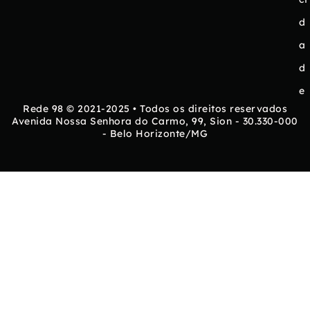
d
a
d
e
Rede 98 © 2021-2025 • Todos os direitos reservados
Avenida Nossa Senhora do Carmo, 99, Sion - 30.330-000
- Belo Horizonte/MG