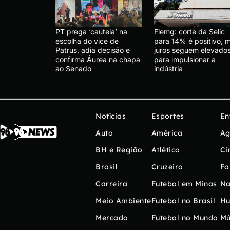
PT prega ‘cautela’ na
Fiemg: corte da Selic
escolha do vice de
para 14% é positivo, 
Patrus, adia decisão e
juros seguem elevado
confirma Áurea na chapa
para impulsionar a
ao Senado
indústria
Notícias
Esportes
En
Auto
América
Ag
BH e Região
Atlético
Ci
Brasil
Cruzeiro
Fa
Carreira
Futebol em Minas
Na
Meio Ambiente
Futebol no Brasil
H
Mercado
Futebol no Mundo
Mú