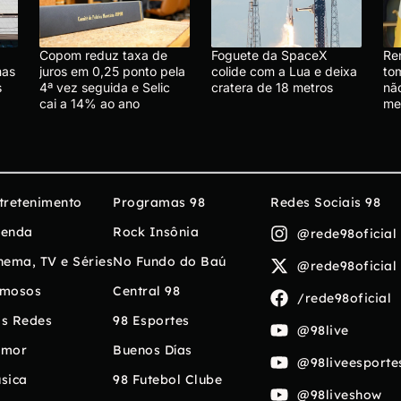
Copom reduz taxa de
Foguete da SpaceX
Re
mas
juros em 0,25 ponto pela
colide com a Lua e deixa
tom
s
4ª vez seguida e Selic
cratera de 18 metros
nã
cai a 14% ao ano
me
tretenimento
Programas 98
Redes Sociais 98
enda
Rock Insônia
@rede98oficial
nema, TV e Séries
No Fundo do Baú
@rede98oficial
mosos
Central 98
/rede98oficial
s Redes
98 Esportes
@98live
umor
Buenos Días
@98liveesporte
sica
98 Futebol Clube
@98liveshow