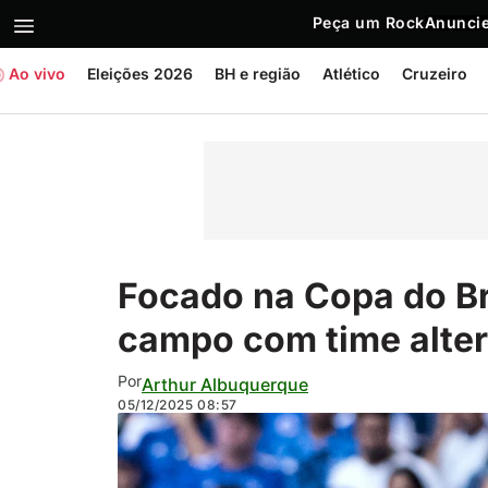
Peça um Rock
Anuncie
Ao vivo
Eleições 2026
BH e região
Atlético
Cruzeiro
Focado na Copa do Bra
campo com time alter
Por
Arthur Albuquerque
05/12/2025
08:57