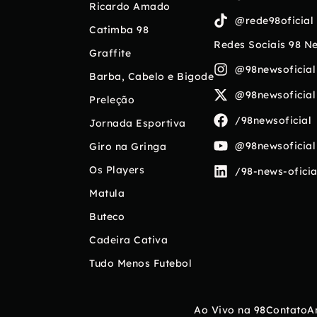
Ricardo Amado
@rede98oficial
Catimba 98
Redes Sociais 98 N
Graffite
@98newsoficial
Barba, Cabelo e Bigode
@98newsoficial
Preleção
/98newsoficial
Jornada Esportiva
@98newsoficial
Giro na Gringa
Os Players
/98-news-oficia
Matula
Buteco
Cadeira Cativa
Tudo Menos Futebol
Ao Vivo na 98
Contato
A