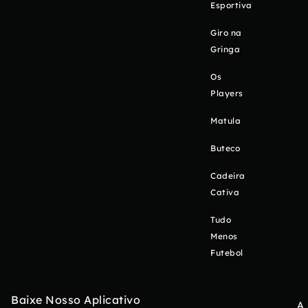
Esportiva
Giro na
Gringa
Os
Players
Matula
Buteco
Cadeira
Cativa
Tudo
Menos
Futebol
Baixe Nosso Aplicativo
A