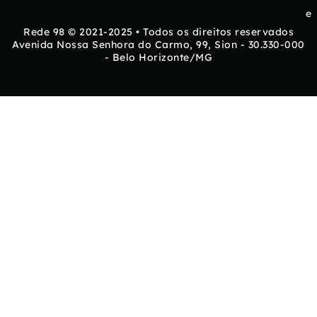
e
Rede 98 © 2021-2025 • Todos os direitos reservados
Avenida Nossa Senhora do Carmo, 99, Sion - 30.330-000
- Belo Horizonte/MG