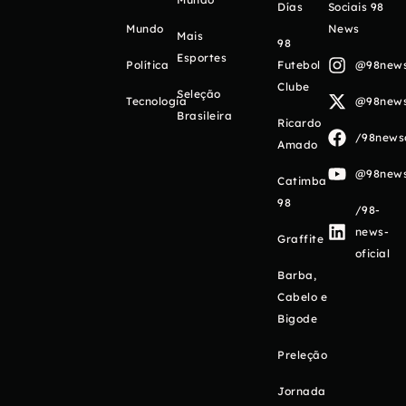
Días
Sociais 98
Mundo
News
Mais
98
Esportes
Política
Futebol
@98newso
Clube
Seleção
Tecnologia
@98newso
Brasileira
Ricardo
/98newso
Amado
@98newso
Catimba
98
/98-
news-
Graffite
oficial
Barba,
Cabelo e
Bigode
Preleção
Jornada