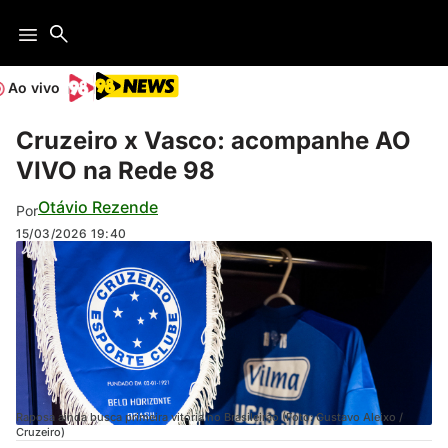
Ao vivo
Cruzeiro x Vasco: acompanhe AO
VIVO na Rede 98
Otávio Rezende
Por
15/03/2026
19:40
Raposa ainda busca primeira vitória no Brasileirão (Foto: Gustavo Aleixo /
Cruzeiro)