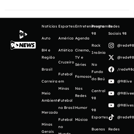
Notícias
Esportes
Entretenimento
Programas
Redes
98
Sociais 98
Auto
América
Agenda
Rock
@rede98o
BH e
Atlético
Cinema,
Insônia
Região
TV e
@rede98o
Cruzeiro
Séries
No
Brasil
/rede98o
Fundo
Futebol
Famosos
do Baú
Carreira
em
@98live
Minas
Nas
Central
Meio
@98livee
Redes
98
Ambiente
Futebol
@98live
no Brasil
Humor
98
Mercado
Esportes
@rede98o
Futebol
Música
Minas
no
Buenos
Redes
Gerais
Mundo