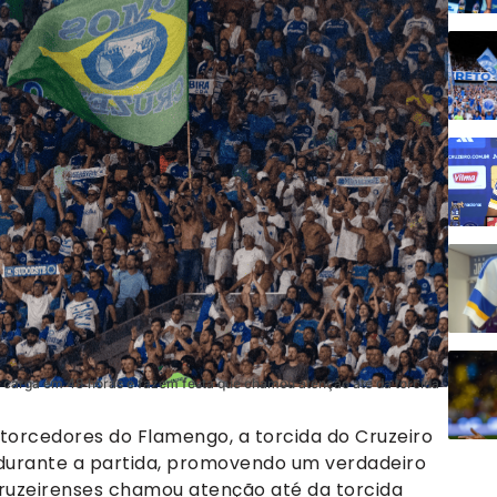
 carga em 48 horas e fazem festa que chamou atenção até da torcida
orcedores do Flamengo, a torcida do Cruzeiro
 durante a partida, promovendo um verdadeiro
cruzeirenses chamou atenção até da torcida