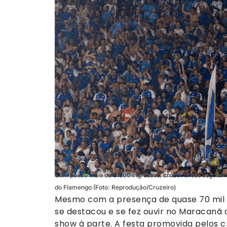
Com pouco mais de 3.500 ingressos, cruzeirenses esgotam
do Flamengo (Foto: Reprodução/Cruzeiro)
Mesmo com a presença de quase 70 mil t
se destacou e se fez ouvir no Maracanã
show à parte. A festa promovida pelos 