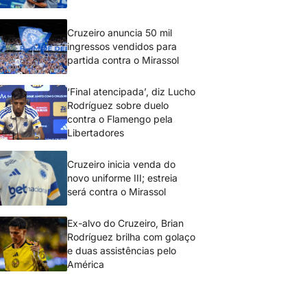
Cruzeiro anuncia 50 mil
ingressos vendidos para
partida contra o Mirassol
‘Final atencipada’, diz Lucho
Rodríguez sobre duelo
contra o Flamengo pela
Libertadores
Cruzeiro inicia venda do
novo uniforme III; estreia
será contra o Mirassol
Ex-alvo do Cruzeiro, Brian
Rodríguez brilha com golaço
e duas assistências pelo
América