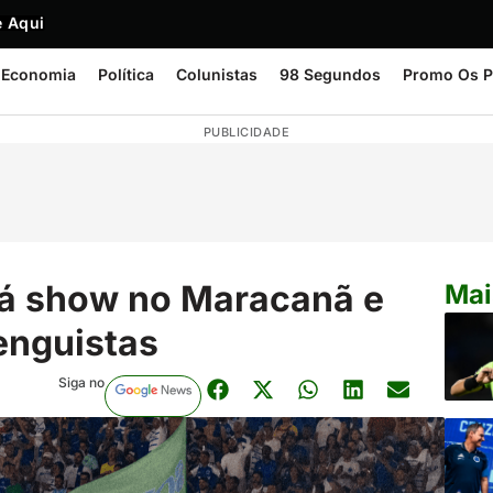
 Aqui
Economia
Política
Colunistas
98 Segundos
Promo Os P
PUBLICIDADE
dá show no Maracanã e
Mai
enguistas
Siga no