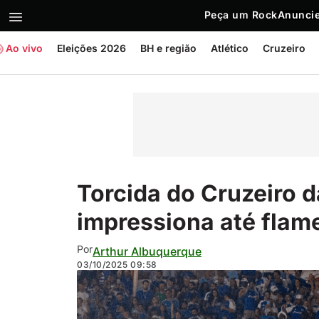
Peça um Rock
Anuncie
Ao vivo
Eleições 2026
BH e região
Atlético
Cruzeiro
Torcida do Cruzeiro 
impressiona até flam
Por
Arthur Albuquerque
03/10/2025
09:58