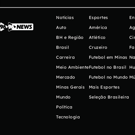
Notícias
Esportes
En
Auto
América
Ag
BH e Região
Atlético
Ci
Brasil
Cruzeiro
Fa
Carreira
Futebol em Minas
Na
Meio Ambiente
Futebol no Brasil
H
Mercado
Futebol no Mundo
Mú
Minas Gerais
Mais Esportes
Mundo
Seleção Brasileira
Política
Tecnologia