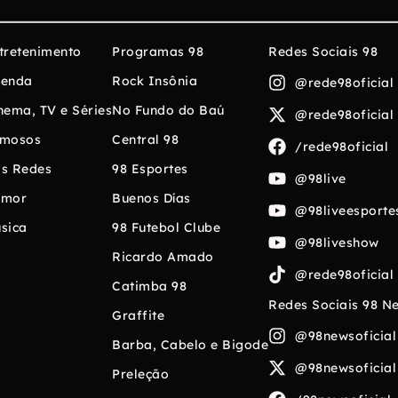
tretenimento
Programas 98
Redes Sociais 98
enda
Rock Insônia
@rede98oficial
nema, TV e Séries
No Fundo do Baú
@rede98oficial
mosos
Central 98
/rede98oficial
s Redes
98 Esportes
@98live
umor
Buenos Días
@98liveesporte
sica
98 Futebol Clube
@98liveshow
Ricardo Amado
@rede98oficial
Catimba 98
Redes Sociais 98 N
Graffite
@98newsoficial
Barba, Cabelo e Bigode
@98newsoficial
Preleção