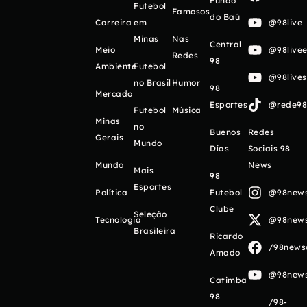
Fundo
Futebol
Famosos
do Baú
Carreira
em
@98live
Minas
Nas
Central
Meio
@98livee
Redes
98
Ambiente
Futebol
@98live
no Brasil
Humor
98
Mercado
Esportes
@rede98o
Futebol
Música
Minas
no
Buenos
Redes
Gerais
Mundo
Días
Sociais 98
Mundo
News
Mais
98
Esportes
Política
Futebol
@98newso
Clube
Seleção
Tecnologia
@98newso
Brasileira
Ricardo
/98newso
Amado
@98newso
Catimba
98
/98-