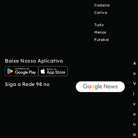
Cadeira
Cativa
Tudo
Menos
Futebol
Baixe Nosso Aplicativo
A
o
V
Siga a Rede 98 no
i
v
o
n
a