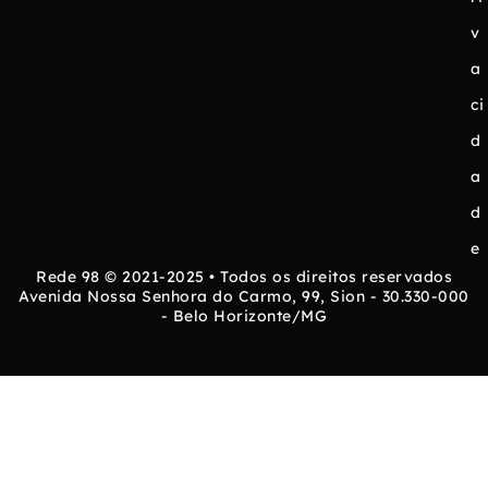
v
a
ci
d
a
d
e
Rede 98 © 2021-2025 • Todos os direitos reservados
Avenida Nossa Senhora do Carmo, 99, Sion - 30.330-000
- Belo Horizonte/MG