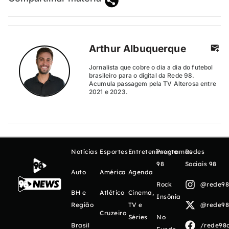
Arthur Albuquerque
Jornalista que cobre o dia a dia do futebol
brasileiro para o digital da Rede 98.
Acumula passagem pela TV Alterosa entre
2021 e 2023.
Notícias
Esportes
Entretenimento
Programas
Redes
98
Sociais 98
Auto
América
Agenda
Rock
@rede98o
BH e
Atlético
Cinema,
Insônia
Região
TV e
@rede98o
Cruzeiro
Séries
No
Brasil
/rede98o