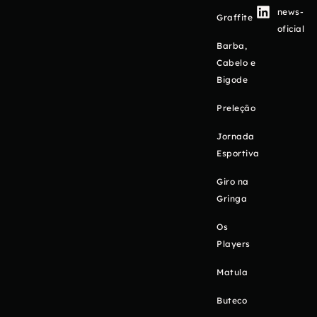
news-
Graffite
oficial
Barba,
Cabelo e
Bigode
Preleção
Jornada
Esportiva
Giro na
Gringa
Os
Players
Matula
Buteco