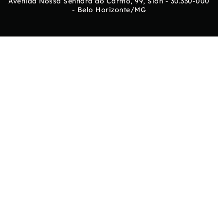
Avenida Nossa Senhora do Carmo, 99, Sion - 30.330-000
- Belo Horizonte/MG