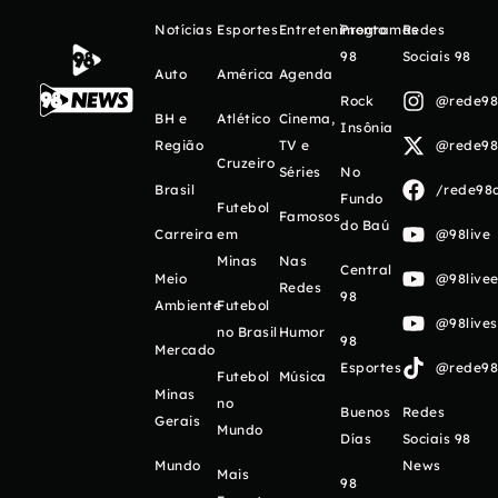
Notícias
Esportes
Entretenimento
Programas
Redes
98
Sociais 98
Auto
América
Agenda
Rock
@rede98o
BH e
Atlético
Cinema,
Insônia
Região
TV e
@rede98o
Cruzeiro
Séries
No
Brasil
/rede98o
Fundo
Futebol
Famosos
do Baú
Carreira
em
@98live
Minas
Nas
Central
Meio
@98livee
Redes
98
Ambiente
Futebol
@98live
no Brasil
Humor
98
Mercado
Esportes
@rede98o
Futebol
Música
Minas
no
Buenos
Redes
Gerais
Mundo
Días
Sociais 98
Mundo
News
Mais
98