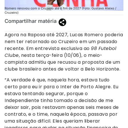
Romero renovou com o Cruzeiro até o fim de 2027 (Foto: Gustavo Aleixo /
Cruzeiro)
Compartilhar matéria
Agora na Raposa até 2027, Lucas Romero poderia
nem ter retornado ao Cruzeiro em um passado
recente. Em entrevista exclusiva ao
98 Futebol
Clube
, nesta terça-feira (10/06), o meio-
campista admitiu que recusou a proposta de um
clube brasileiro antes de voltar a Belo Horizonte.
“A verdade é que, naquela hora, estava tudo
certo para eu ir para o Inter de Porto Alegre. Eu
estava tentando segurar, porque o
Independiente tinha tomado a decisão de me
deixar sair, pois restavam apenas seis meses de
contrato, e o time, naquela época, passava por
uma situação difícil. Eles queriam liberar
jogadores para ajudar na situação financeira do