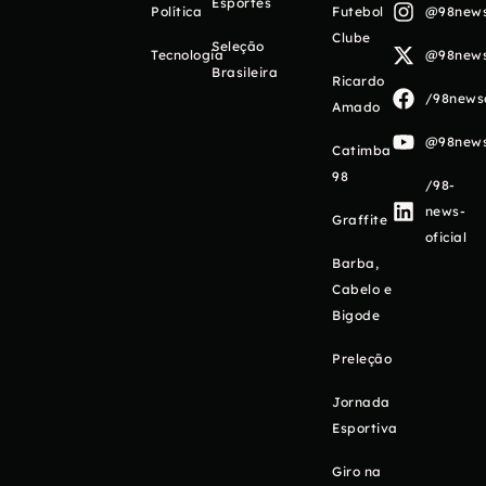
Esportes
Política
Futebol
@98newso
Clube
Seleção
Tecnologia
@98newso
Brasileira
Ricardo
/98newso
Amado
@98newso
Catimba
98
/98-
news-
Graffite
oficial
Barba,
Cabelo e
Bigode
Preleção
Jornada
Esportiva
Giro na