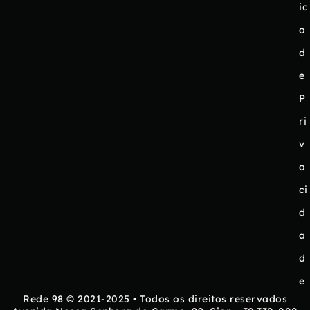
ic
a
d
e
P
ri
v
a
ci
d
a
d
e
Rede 98 © 2021-2025 • Todos os direitos reservados