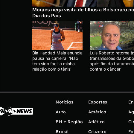
Moraes nega visita de filhos a Bolsonaro n
Dia dos Pais
Bia Haddad Maia anuncia
Luis Roberto retorna à
pausa na carreira: ‘Não
transmissões da Globo
tem sido fácil a minha
após fim do tratament
relação com o tênis’
contra o câncer
Notícias
Esportes
En
Auto
América
Ag
BH e Região
Atlético
Ci
Brasil
Cruzeiro
Fa