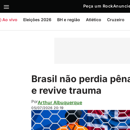
Peça um Rock
Anuncie
Ao vivo
Eleições 2026
BH e região
Atlético
Cruzeiro
Brasil não perdia pên
e revive trauma
Por
Arthur Albuquerque
05/07/2026
20:19