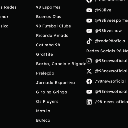
s Redes
98 Esportes
@98live
umor
Buenos Días
@98liveesporte
sica
98 Futebol Clube
@98liveshow
Ricardo Amado
@rede98oficial
Catimba 98
Redes Sociais 98 N
Graffite
@98newsoficial
Barba, Cabelo e Bigode
@98newsoficial
Preleção
/98newsoficial
Jornada Esportiva
@98newsoficial
Giro na Gringa
Os Players
/98-news-oficia
Matula
Buteco