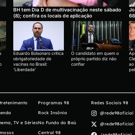
o
BH tem Dia D de multivacinação neste sábado
Jo
(8); confira os locais de aplicação
68
s
Eduardo Bolsonaro critica
O candidato em quem o
Ap
obrigatoriedade de
próprio partido diz não
Cle
o
vacinas no Brasil:
confiar
ao
‘Liberdade’
pe
tretenimento
Programas 98
Redes Sociais 98
enda
Rock Insônia
@rede98oficial
nema, TV e Séries
No Fundo do Baú
@rede98oficial
mosos
Central 98
/rede98oficial