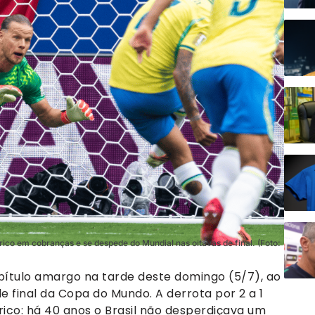
órico em cobranças e se despede do Mundial nas oitavas de final. (Foto:
apítulo amargo na tarde deste domingo (5/7), ao
e final da Copa do Mundo. A derrota por 2 a 1
ico: há 40 anos o Brasil não desperdiçava um