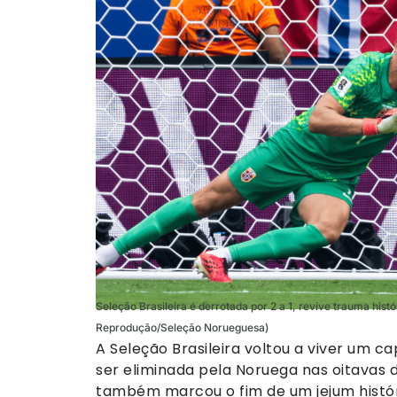
Seleção Brasileira é derrotada por 2 a 1, revive trauma hist
Reprodução/Seleção Norueguesa)
A Seleção Brasileira voltou a viver um c
ser eliminada pela Noruega nas oitavas d
também marcou o fim de um jejum histór