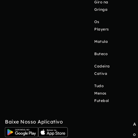
Giro na
Gringa
Os
Players
Matula
Buteco
Cadeira
Cativa
Tudo
Menos
Futebol
Baixe Nosso Aplicativo
A
o