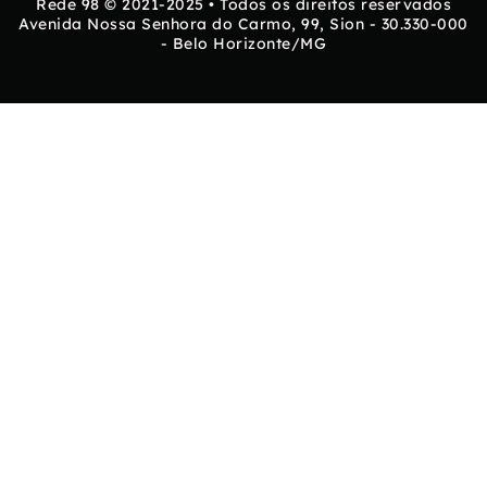
Rede 98 © 2021-2025 • Todos os direitos reservados
Avenida Nossa Senhora do Carmo, 99, Sion - 30.330-000
- Belo Horizonte/MG