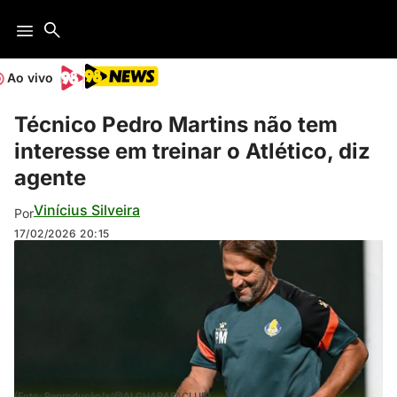
Ao vivo
Técnico Pedro Martins não tem
interesse em treinar o Atlético, diz
agente
Vinícius Silveira
Por
17/02/2026
20:15
(Foto: Reprodução/x/@ALGHARAFACLUB)