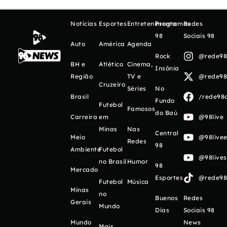
Notícias
Esportes
Entretenimento
Programas
Redes
98
Sociais 98
Auto
América
Agenda
Rock
@rede98o
BH e
Atlético
Cinema,
Insônia
Região
TV e
@rede98o
Cruzeiro
Séries
No
Brasil
/rede98o
Fundo
Futebol
Famosos
do Baú
Carreira
em
@98live
Minas
Nas
Central
Meio
@98livee
Redes
98
Ambiente
Futebol
@98live
no Brasil
Humor
98
Mercado
Esportes
@rede98o
Futebol
Música
Minas
no
Buenos
Redes
Gerais
Mundo
Días
Sociais 98
Mundo
News
Mais