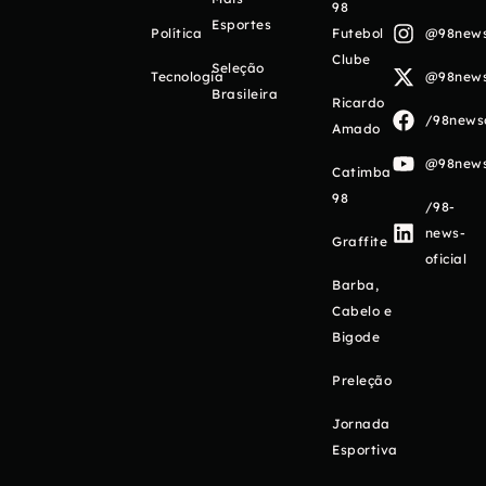
98
Esportes
Política
Futebol
@98newso
Clube
Seleção
Tecnologia
@98newso
Brasileira
Ricardo
/98newso
Amado
@98newso
Catimba
98
/98-
news-
Graffite
oficial
Barba,
Cabelo e
Bigode
Preleção
Jornada
Esportiva