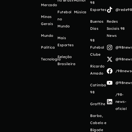
no Brasil
Humor
98
Mercado
Esportes
@rede98o
Futebol
Música
Minas
no
Buenos
Redes
Gerais
Mundo
Días
Sociais 98
Mundo
News
Mais
98
Esportes
Política
Futebol
@98newso
Clube
Seleção
Tecnologia
@98newso
Brasileira
Ricardo
/98newso
Amado
@98newso
Catimba
98
/98-
news-
Graffite
oficial
Barba,
Cabelo e
Bigode