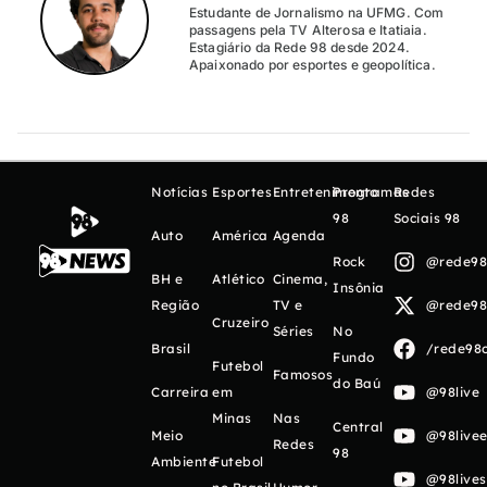
Estudante de Jornalismo na UFMG. Com
passagens pela TV Alterosa e Itatiaia.
Estagiário da Rede 98 desde 2024.
Apaixonado por esportes e geopolítica.
Notícias
Esportes
Entretenimento
Programas
Redes
98
Sociais 98
Auto
América
Agenda
Rock
@rede98o
BH e
Atlético
Cinema,
Insônia
Região
TV e
@rede98o
Cruzeiro
Séries
No
Brasil
/rede98o
Fundo
Futebol
Famosos
do Baú
Carreira
em
@98live
Minas
Nas
Central
Meio
@98livee
Redes
98
Ambiente
Futebol
@98live