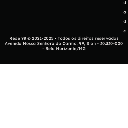
d
a
d
e
Rede 98 © 2021-2025 • Todos os direitos reservados
Avenida Nossa Senhora do Carmo, 99, Sion - 30.330-000
- Belo Horizonte/MG